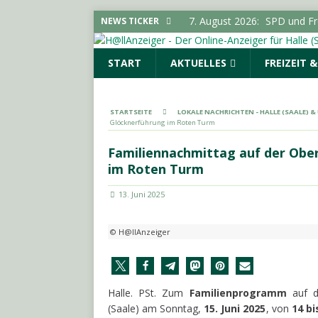
7. August 2026:
SPD und Fre
NEWS TICKER
keine Förderhindernisse erf
START
AKTUELLES
FREIZEIT 
UMGEBUNG
7. August 2026:
Pkw-Kontro
POLIZEIMELDUNGEN
STARTSEITE
LOKALE NACHRICHTEN - HALLE (SAALE) 
Glöcknerführung im Roten Turm
7. August 2026:
Sonderauss
Vorgeschichte erreicht Bes
Familiennachmittag auf der Obe
im Roten Turm
(SAALE) & UMGEBUNG
7. August 2026:
Gelungener
13. Juni 2025
LOKALE NACHRICHTEN - H
© H@llAnzeiger
7. August 2026:
644 Euro p
SACHSEN-ANHALT INFO
Halle. PSt. Zum
Familienprogramm
auf d
(Saale) am Sonntag,
15. Juni 2025
, von
14 bi