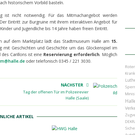
ch historischem Vorbild basteln.
ag ist nicht notwendig. Für das Mitmachangebot werden
er Eintritt zur Burgruine mit ihrem interaktiven Angebot für
inder und Jugendliche bis 14 Jahre haben freien Eintritt.
m auf dem Marktplatz lädt das Stadtmuseum Halle am
15.
ng mit Geschichten und Geschichte um das Glockenspiel im
des Carillons ist eine
Reservierung erforderlich
. Möglich
m@halle.de
oder telefonisch 0345 / 221 3030.
Rote
Kran
Luthe
NÄCHSTER
Sper
Tag der offenen Tür im Polizeirevier
Minis
Halle (Saale)
Hall
Verk
Zugv
NLICHE ARTIKEL
DEKR
Siche
Auto