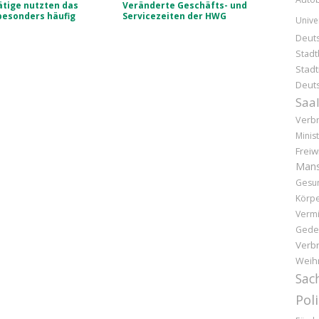
tige nutzten das
Veränderte Geschäfts- und
besonders häufig
Servicezeiten der HWG
Unive
Deut
Stadt
Stad
Deuts
Saal
Verb
Minist
Freiw
Mans
Gesun
Körpe
Vermi
Gede
Verb
Weih
Sac
Pol