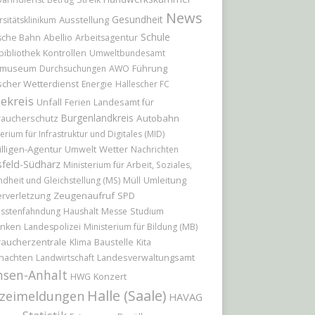
News
Gesundheit
Ausstellung
rsitätsklinikum
Schule
Abellio
sche Bahn
Arbeitsagentur
bibliothek
Kontrollen
Umweltbundesamt
tmuseum
Führung
Durchsuchungen
AWO
cher Wetterdienst
Energie
Hallescher FC
ekreis
Unfall
Landesamt für
Ferien
Burgenlandkreis
raucherschutz
Autobahn
erium für Infrastruktur und Digitales (MID)
illigen-Agentur
Wetter
Umwelt
Nachrichten
feld-Südharz
Ministerium für Arbeit, Soziales,
Umleitung
dheit und Gleichstellung (MS)
Müll
Zeugenaufruf
rverletzung
SPD
sstenfahndung
Haushalt
Messe
Studium
nken
Landespolizei
Ministerium für Bildung (MB)
raucherzentrale
Baustelle
Klima
Kita
nachten
Landwirtschaft
Landesverwaltungsamt
hsen-Anhalt
Konzert
HWG
Halle (Saale)
izeimeldungen
HAVAG