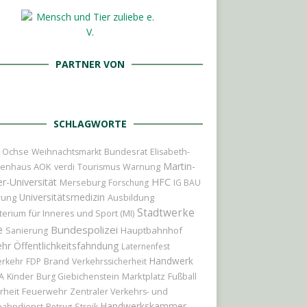
PARTNER VON
SCHLAGWORTE
r Ochse
Bundesrat
Weihnachtsmarkt
Elisabeth-
Martin-
AOK
kenhaus
verdi
Tourismus
Warnung
r-Universität
HFC
Merseburg
Forschung
IG BAU
Universitätsmedizin
rung
Ausbildung
Stadtwerke
terium für Inneres und Sport (MI)
e
Bundespolizei
Hauptbahnhof
Sanierung
ehr
Öffentlichkeitsfahndung
Laternenfest
Handwerk
Brand
erkehr
FDP
Verkehrssicherheit
Kinder
Marktplatz
A
Burg Giebichenstein
Fußball
rheit
Feuerwehr
Zentraler Verkehrs- und
Handwerkskammer
bahndienst
Betrug
Streik