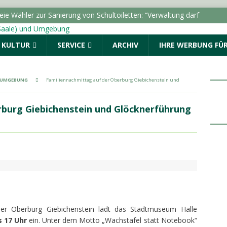
ie Wähler zur Sanierung von Schultoiletten: “Verwaltung darf
inden”
LOKALE NACHRICHTEN - HALLE (SAALE) &
& KULTUR
SERVICE
ARCHIV
IHRE WERBUNG FÜR
lle führt zu Durchsuchung und Festnahmen
& UMGEBUNG
Familiennachmittag auf der Oberburg Giebichenstein und
tellung “Die Schamanin” im Landesmuseum für
uchermarke von 50.000
LOKALE NACHRICHTEN - HALLE
rburg Giebichenstein und Glöcknerführung
 Auftakt: „Im Sommer nach 8“ begeistert den Marktplatz
ALLE (SAALE) & UMGEBUNG
ro Monat erhielten BAföG-Geförderte im Jahr 2025
er Oberburg Giebichenstein lädt das Stadtmuseum Halle
s 17 Uhr
ein. Unter dem Motto „Wachstafel statt Notebook“