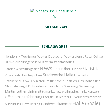
PARTNER VON
SCHLAGWORTE
Handwerk
Wetter
Deutscher Wetterdienst
Roter Ochse
Tourismus
AOK
DEKRA
Arbeitsagentur
Vermisstenfahndung
News
Statistik
Gesundheit
Kinder
Landesverwaltungsamt
Stadtwerke Halle
Zugverkehr
Landespolizei
Elisabeth-
Krankenhaus
AWO
Ministerium für Arbeit, Soziales, Gesundheit und
Bundesrat
Sperrung
Gleichstellung (MS)
Forschung
Sanierung
Martin-Luther-Universität
Marktplatz
Konzert
Weihnachtsmarkt
Öffentlichkeitsfahndung
Energie
Hallescher FC
Verkehrssicherheit
Halle (Saale)
Handwerkskammer
Ausbildung
Bevölkerung