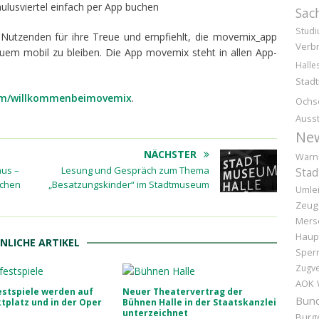
ulusviertel einfach per App buchen
Sac
Stud
utzenden für ihre Treue und empfiehlt, die movemix_app
Verb
equem mobil zu bleiben. Die App movemix steht in allen App-
Halle
Stad
com/willkommenbeimovemix
.
Ochs
Ausst
Ne
NÄCHSTER
Warn
aus –
Lesung und Gespräch zum Thema
Stad
ichen
„Besatzungskinder“ im Stadtmuseum
Umle
Zeug
Mers
Haup
NLICHE ARTIKEL
Sper
Zugv
AOK
stspiele werden auf
Neuer Theatervertrag der
Bund
platz und in der Oper
Bühnen Halle in der Staatskanzlei
unterzeichnet
Burg