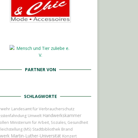
PARTNER VON
SCHLAGWORTE
rwehr
Landesamt für Verbraucherschutz
Handwerkskammer
sstenfahndung
Umwelt
ollen
Ministerium für Arbeit, Soziales, Gesundheit
Brand
leichstellung (MS)
Stadtbibliothek
werk
Martin-Luther-Universität
Konzert