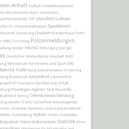
hsen-Anhalt
Fußball
Umweltbundesamt
ium
Kita
Deutsche Bahn
Gedenken
Mansfeld-Südharz
raucherzentrale
FDP
Saalekreis
scher FC
Universitätsklinikum
tmuseum
Roter
Sanierung
Elisabeth-Krankenhaus
Polizeimeldungen
e
HWG
Forschung
HAVAG
ellung
Kinder
Entsorgung
Energie
ws
Deutscher Wetterdienst
Haushalt
AWO
Ministerium für Inneres und Sport (MI)
ung
twerke Halle
Burg Giebichenstein
Förderung
Gesundheit
itung
Bundesrat
Laternenfest
enaufruf
Unfall
Tourismus
Bevölkerung
eburg
Freiwilligen-Agentur
Baustelle
Müll
Öffentlichkeitsfahndung
tbahnhof
Betrug
rung
Abellio
Sicherheit
IG BAU
Arbeitsagentur
erkehr
Zentraler Verkehrs- und Autobahndienst
Verkehr
Wetter
Ausbildung
Autobahn
Ferien
Statistik
espolizei
Universitätsmedizin
Klima
enlandkreis
Ministerium für Infrastruktur und