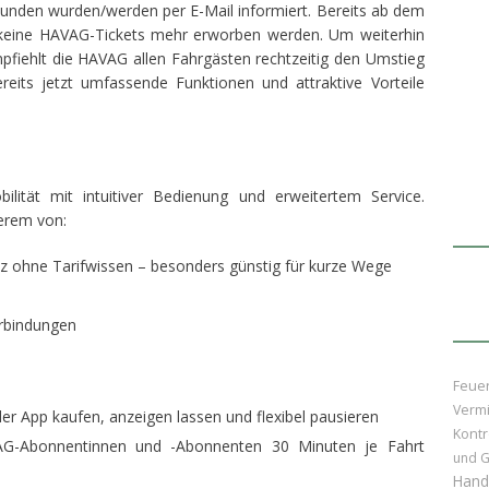
Kunden wurden/werden per E-Mail informiert. Bereits ab dem
ine HAVAG-Tickets mehr erworben werden. Um weiterhin
mpfiehlt die HAVAG allen Fahrgästen rechtzeitig den Umstieg
eits jetzt umfassende Funktionen und attraktive Vorteile
ität mit intuitiver Bedienung und erweitertem Service.
derem von:
anz ohne Tarifwissen – besonders günstig für kurze Wege
erbindungen
Feue
Vermi
er App kaufen, anzeigen lassen und flexibel pausieren
Kontr
AG-Abonnentinnen und -Abonnenten 30 Minuten je Fahrt
und G
Hand