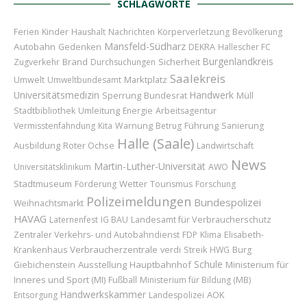
SCHLAGWORTE
Kinder
Ferien
Haushalt
Nachrichten
Körperverletzung
Bevölkerung
Mansfeld-Südharz
Autobahn
Gedenken
DEKRA
Hallescher FC
Burgenlandkreis
Brand
Sicherheit
Zugverkehr
Durchsuchungen
Saalekreis
Marktplatz
Umwelt
Umweltbundesamt
Universitätsmedizin
Handwerk
Sperrung
Bundesrat
Müll
Umleitung
Stadtbibliothek
Energie
Arbeitsagentur
Führung
Vermisstenfahndung
Kita
Warnung
Betrug
Sanierung
Halle (Saale)
Ausbildung
Roter Ochse
Landwirtschaft
News
Martin-Luther-Universität
Universitätsklinikum
AWO
Stadtmuseum
Wetter
Förderung
Tourismus
Forschung
Polizeimeldungen
Bundespolizei
Weihnachtsmarkt
HAVAG
Landesamt für Verbraucherschutz
Laternenfest
IG BAU
Zentraler Verkehrs- und Autobahndienst
FDP
Klima
Elisabeth-
Verbraucherzentrale
Krankenhaus
verdi
Streik
HWG
Burg
Schule
Ausstellung
Hauptbahnhof
Ministerium für
Giebichenstein
Inneres und Sport (MI)
Fußball
Ministerium für Bildung (MB)
Handwerkskammer
AOK
Entsorgung
Landespolizei