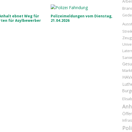
Arbei
Bran
Gede
Anhalt ebnet Weg für
Polizeimeldungen vom Dienstag,
rten für Asylbewerber
21.04.2026
Ausst
Strei
Zeug
Unive
Later
Sani
Gesu
Markt
HAV
Luthe
Burg
Elisa
Anh
Öffen
Infras
Pol