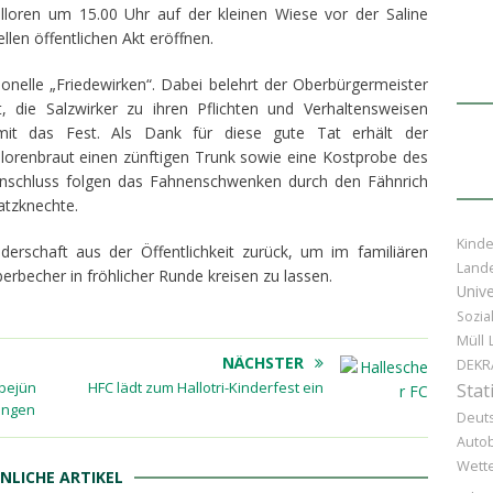
lloren um 15.00 Uhr auf der kleinen Wiese vor der Saline
llen öffentlichen Akt eröffnen.
tionelle „Friedewirken“. Dabei belehrt der Oberbürgermeister
t, die Salzwirker zu ihren Pflichten und Verhaltensweisen
it das Fest. Als Dank für diese gute Tat erhält der
lorenbraut einen zünftigen Trunk sowie eine Kostprobe des
nschluss folgen das Fahnenschwenken durch den Fähnrich
atzknechte.
Kinde
üderschaft aus der Öffentlichkeit zurück, um im familiären
Lande
rbecher in fröhlicher Runde kreisen zu lassen.
Unive
Sozia
Müll
NÄCHSTER
DEKR
öbejün
HFC lädt zum Hallotri-Kinderfest ein
Stat
tungen
Deut
Auto
Wette
NLICHE ARTIKEL