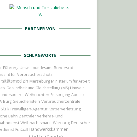
PARTNER VON
SCHLAGWORTE
r
Führung
Bundesrat
Umweltbundesamt
samt für Verbraucherschutz
rsitätsmedizin
Merseburg
Ministerium für Arbeit,
les, Gesundheit und Gleichstellung (MS)
Umwelt
Weihnachten
Abellio
Landespolizei
Entsorgung
Verbraucherzentrale
A
Burg Giebichenstein
istik
Freiwilligen-Agentur
Körperverletzung
sche Bahn
Zentraler Verkehrs- und
Deutscher
bahndienst
Weihnachtsmarkt
Warnung
Handwerkskammer
rdienst
Fußball