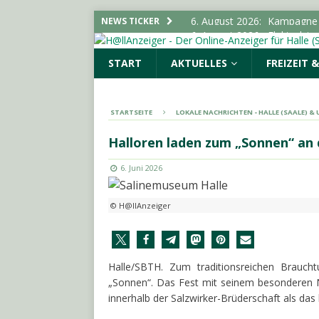
6. August 2026:
Elektrolyt
NEWS TICKER
6. August 2026:
Mit der HA
START
AKTUELLES
FREIZEIT 
LOKALE NACHRICHTEN - H
6. August 2026:
„Im Sommer
LOKALE NACHRICHTEN - H
STARTSEITE
LOKALE NACHRICHTEN - HALLE (SAALE) 
6. August 2026:
Stadt ruft
Halloren laden zum „Sonnen“ an d
LOKALE NACHRICHTEN - H
6. Juni 2026
6. August 2026:
Kampagne „
LOKALE NACHRICHTEN - H
© H@llAnzeiger
Halle/SBTH. Zum traditionsreichen Braucht
„Sonnen“. Das Fest mit seinem besonderen Na
innerhalb der Salzwirker-Brüderschaft als das k