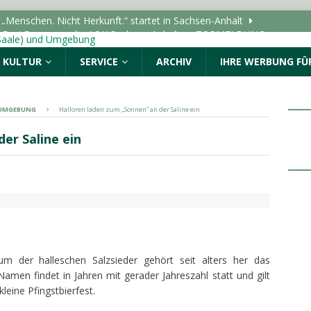
e: Drei Fragen an die AOK Sachsen-Anhalt
TOPMELDUNG
VAG gratis zu „Im Sommer nach 8“ auf den Marktplatz
& KULTUR
SERVICE
ARCHIV
IHRE WERBUNG FÜR
ALLE (SAALE) & UMGEBUNG
 nach 8“ lädt auch in 2026 auf den Marktplatz ein
ALLE (SAALE) & UMGEBUNG
& UMGEBUNG
Halloren laden zum „Sonnen“ an der Saline ein
 zur Beteiligung am Stadtradeln 2026 im September auf
er Saline ein
ALLE (SAALE) & UMGEBUNG
Menschen. Nicht Herkunft.“ startet in Sachsen-Anhalt
ALLE (SAALE) & UMGEBUNG
um der halleschen Salzsieder gehört seit alters her das
men findet in Jahren mit gerader Jahreszahl statt und gilt
leine Pfingstbierfest.