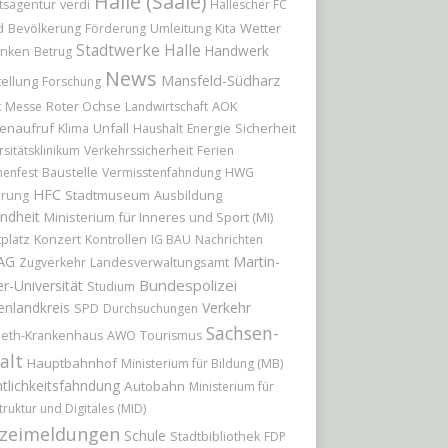
Halle (Saale)
tsagentur
verdi
Hallescher FC
d
Umleitung
Wetter
Bevölkerung
Förderung
Kita
Stadtwerke Halle
Handwerk
nken
Betrug
News
Mansfeld-Südharz
ellung
Forschung
Roter Ochse
AOK
k
Messe
Landwirtschaft
enaufruf
Unfall
Sicherheit
Klima
Haushalt
Energie
rsitätsklinikum
Verkehrssicherheit
Ferien
Baustelle
nenfest
Vermisstenfahndung
HWG
HFC
Stadtmuseum
Ausbildung
erung
ndheit
Ministerium für Inneres und Sport (MI)
platz
Konzert
Kontrollen
IG BAU
Nachrichten
AG
Martin-
Zugverkehr
Landesverwaltungsamt
Bundespolizei
r-Universität
Studium
enlandkreis
Verkehr
SPD
Durchsuchungen
Sachsen-
beth-Krankenhaus
AWO
Tourismus
alt
Hauptbahnhof
Ministerium für Bildung (MB)
tlichkeitsfahndung
Autobahn
Ministerium für
truktur und Digitales (MID)
izeimeldungen
Schule
Stadtbibliothek
FDP