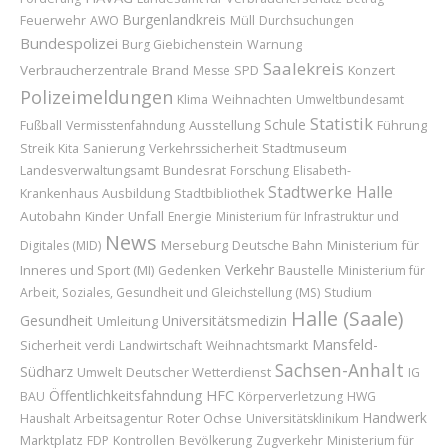
Burgenlandkreis
Feuerwehr
AWO
Müll
Durchsuchungen
Bundespolizei
Burg Giebichenstein
Warnung
Saalekreis
Verbraucherzentrale
Brand
Konzert
Messe
SPD
Polizeimeldungen
Weihnachten
Klima
Umweltbundesamt
Statistik
Schule
Ausstellung
Führung
Fußball
Vermisstenfahndung
Stadtmuseum
Streik
Kita
Sanierung
Verkehrssicherheit
Bundesrat
Landesverwaltungsamt
Forschung
Elisabeth-
Stadtwerke Halle
Ausbildung
Krankenhaus
Stadtbibliothek
Autobahn
Kinder
Unfall
Energie
Ministerium für Infrastruktur und
News
Merseburg
Ministerium für
Digitales (MID)
Deutsche Bahn
Verkehr
Inneres und Sport (MI)
Baustelle
Gedenken
Ministerium für
Arbeit, Soziales, Gesundheit und Gleichstellung (MS)
Studium
Halle (Saale)
Gesundheit
Universitätsmedizin
Umleitung
Mansfeld-
Sicherheit
verdi
Landwirtschaft
Weihnachtsmarkt
Sachsen-Anhalt
Südharz
Deutscher Wetterdienst
Umwelt
IG
Öffentlichkeitsfahndung
HFC
BAU
Körperverletzung
HWG
Handwerk
Roter Ochse
Haushalt
Arbeitsagentur
Universitätsklinikum
Marktplatz
FDP
Kontrollen
Bevölkerung
Zugverkehr
Ministerium für