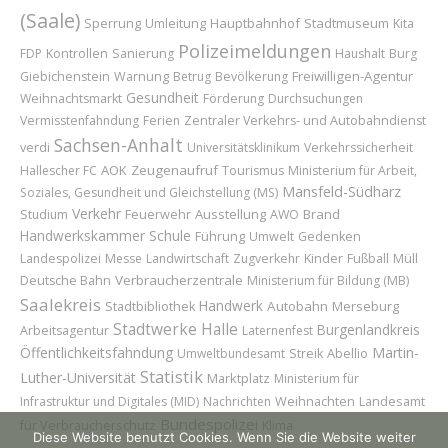
(Saale)
Sperrung
Umleitung
Hauptbahnhof
Stadtmuseum
Kita
Polizeimeldungen
FDP
Kontrollen
Sanierung
Haushalt
Burg
Freiwilligen-Agentur
Giebichenstein
Warnung
Betrug
Bevölkerung
Gesundheit
Weihnachtsmarkt
Förderung
Durchsuchungen
Vermisstenfahndung
Ferien
Zentraler Verkehrs- und Autobahndienst
Sachsen-Anhalt
verdi
Universitätsklinikum
Verkehrssicherheit
AOK
Zeugenaufruf
Hallescher FC
Tourismus
Ministerium für Arbeit,
Mansfeld-Südharz
Soziales, Gesundheit und Gleichstellung (MS)
Verkehr
Feuerwehr
Ausstellung
Brand
Studium
AWO
Handwerkskammer
Schule
Führung
Umwelt
Gedenken
Kinder
Landespolizei
Messe
Landwirtschaft
Zugverkehr
Fußball
Müll
Verbraucherzentrale
Deutsche Bahn
Ministerium für Bildung (MB)
Saalekreis
Handwerk
Autobahn
Merseburg
Stadtbibliothek
Stadtwerke Halle
Burgenlandkreis
Arbeitsagentur
Laternenfest
Öffentlichkeitsfahndung
Martin-
Abellio
Umweltbundesamt
Streik
Statistik
Luther-Universität
Marktplatz
Ministerium für
Weihnachten
Landesamt
Infrastruktur und Digitales (MID)
Nachrichten
Bundespolizei
für Verbraucherschutz
Klima
Diese Website benutzt Cookies. Wenn Sie die Website weiter