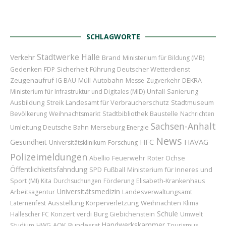
SCHLAGWORTE
Stadtwerke Halle
Verkehr
Brand
Ministerium für Bildung (MB)
Sicherheit
Führung
Deutscher Wetterdienst
Gedenken
FDP
Zeugenaufruf
Autobahn
IG BAU
Müll
Messe
Zugverkehr
DEKRA
Unfall
Ministerium für Infrastruktur und Digitales (MID)
Sanierung
Ausbildung
Landesamt für Verbraucherschutz
Stadtmuseum
Streik
Baustelle
Bevölkerung
Weihnachtsmarkt
Stadtbibliothek
Nachrichten
Sachsen-Anhalt
Umleitung
Merseburg
Deutsche Bahn
Energie
News
HAVAG
Gesundheit
HFC
Universitätsklinikum
Forschung
Polizeimeldungen
Abellio
Feuerwehr
Roter Ochse
Öffentlichkeitsfahndung
Ministerium für Inneres und
SPD
Fußball
Sport (MI)
Kita
Durchsuchungen
Förderung
Elisabeth-Krankenhaus
Universitätsmedizin
Arbeitsagentur
Landesverwaltungsamt
Ausstellung
Weihnachten
Laternenfest
Körperverletzung
Klima
Schule
Konzert
Hallescher FC
verdi
Burg Giebichenstein
Umwelt
Handwerkskammer
AOK
Bundesrat
Studium
HWG
Tourismus