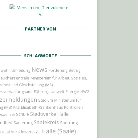
PARTNER VON
SCHLAGWORTE
News
rwehr
Umleitung
Förderung
Betrug
raucherzentrale
Ministerium für Arbeit, Soziales,
dheit und Gleichstellung (MS)
Führung
esverwaltungsamt
Umwelt
Energie
HWG
izeimeldungen
Studium
Ministerium für
ng (MB)
Kita
Elisabeth-Krankenhaus
Kontrollen
Stadtwerke Halle
Schule
spolizei
Saalekreis
ndheit
Sperrung
Sanierung
Halle (Saale)
n-Luther-Universität