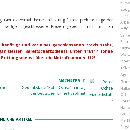
Konz
Zeug
Vermi
. Gibt es zeitnah keine Entlastung für die prekäre Lage der
Arbei
 häufiger geschlossene Praxen geben – nicht nur an
HFC
Verke
Bahn
e benötigt und vor einer geschlossenen Praxis steht,
Digita
nisierten Bereitschaftsdienst unter 116117 (ohne
Wette
en Rettungsdienst über die Notrufnummer 112!
Inner
SPD
Agen
NÄCHSTER
Bund
schen
Gedenkstätte “Roter Ochse” am Tag
Halle
der Deutschen Einheit geöffnet
Öffen
Rote
Haup
Later
NLICHE ARTIKEL
Markt
Zugv