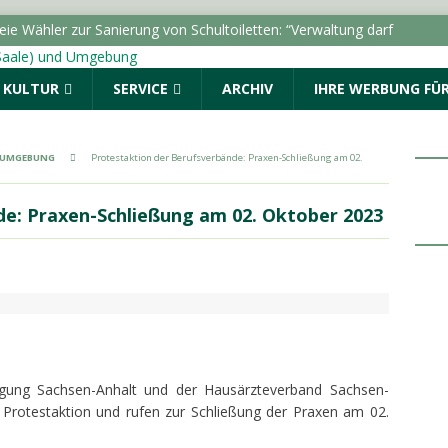
lle führt zu Durchsuchung und Festnahmen
& KULTUR
SERVICE
ARCHIV
IHRE WERBUNG FÜR
tellung “Die Schamanin” im Landesmuseum für
uchermarke von 50.000
LOKALE NACHRICHTEN - HALLE
& UMGEBUNG
Protestaktion der Berufsverbände: Praxen-Schließung am 02.
 Auftakt: „Im Sommer nach 8“ begeistert den Marktplatz
ALLE (SAALE) & UMGEBUNG
de: Praxen-Schließung am 02. Oktober 2023
ro Monat erhielten BAföG-Geförderte im Jahr 2025
ie Wähler zur Sanierung von Schultoiletten: “Verwaltung darf
inden”
LOKALE NACHRICHTEN - HALLE (SAALE) &
igung Sachsen-Anhalt und der Hausärzteverband Sachsen-
n Protestaktion und rufen zur Schließung der Praxen am 02.