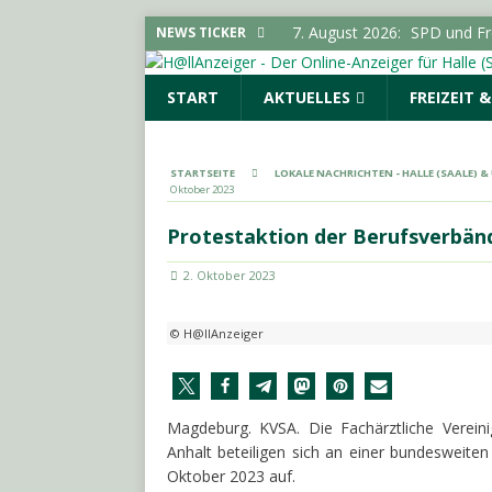
7. August 2026:
Pkw-Kontro
NEWS TICKER
POLIZEIMELDUNGEN
START
AKTUELLES
FREIZEIT 
7. August 2026:
Sonderauss
Vorgeschichte erreicht Bes
(SAALE) & UMGEBUNG
STARTSEITE
LOKALE NACHRICHTEN - HALLE (SAALE) 
Oktober 2023
7. August 2026:
Gelungener
LOKALE NACHRICHTEN - H
Protestaktion der Berufsverbän
7. August 2026:
644 Euro p
2. Oktober 2023
SACHSEN-ANHALT INFO
7. August 2026:
SPD und Fre
© H@llAnzeiger
keine Förderhindernisse erf
UMGEBUNG
Magdeburg. KVSA. Die Fachärztliche Verein
Anhalt beteiligen sich an einer bundesweite
Oktober 2023 auf.