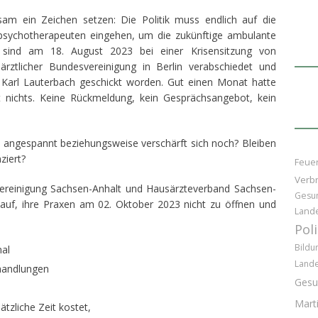
m ein Zeichen setzen: Die Politik muss endlich auf die
spsychotherapeuten eingehen, um die zukünftige ambulante
sind am 18. August 2023 bei einer Krisensitzung von
ärztlicher Bundesvereinigung in Berlin verabschiedet und
 Karl Lauterbach geschickt worden. Gut einen Monat hatte
st nichts. Keine Rückmeldung, kein Gesprächsangebot, kein
o angespannt beziehungsweise verschärft sich noch? Bleiben
ziert?
Feue
Verb
e Vereinigung Sachsen-Anhalt und Hausärzteverband Sachsen-
Gesun
n auf, ihre Praxen am 02. Oktober 2023 nicht zu öffnen und
Land
Pol
Bildu
nal
Lande
handlungen
Gesu
Marti
ätzliche Zeit kostet,