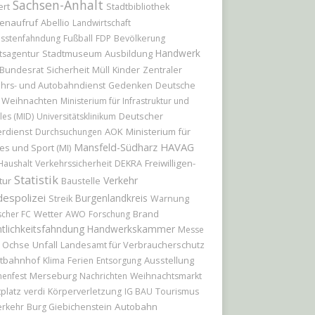
Sachsen-Anhalt
ert
Stadtbibliothek
enaufruf
Abellio
Landwirtschaft
sstenfahndung
Fußball
FDP
Bevölkerung
Handwerk
Stadtmuseum
Ausbildung
tsagentur
Bundesrat
Sicherheit
Kinder
Müll
Zentraler
hrs- und Autobahndienst
Gedenken
Deutsche
Weihnachten
Ministerium für Infrastruktur und
Deutscher
les (MID)
Universitätsklinikum
rdienst
AOK
Ministerium für
Durchsuchungen
HAVAG
Mansfeld-Südharz
es und Sport (MI)
Freiwilligen-
Haushalt
Verkehrssicherheit
DEKRA
Statistik
Verkehr
tur
Baustelle
espolizei
Burgenlandkreis
Streik
Warnung
Wetter
Brand
scher FC
AWO
Forschung
tlichkeitsfahndung
Handwerkskammer
Messe
r Ochse
Unfall
Landesamt für Verbraucherschutz
tbahnhof
Ausstellung
Klima
Ferien
Entsorgung
Merseburg
nenfest
Nachrichten
Weihnachtsmarkt
platz
verdi
Körperverletzung
IG BAU
Tourismus
Autobahn
erkehr
Burg Giebichenstein