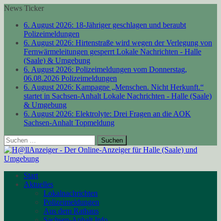
News Ticker
6. August 2026:
18-Jähriger geschlagen und beraubt
Polizeimeldungen
6. August 2026:
Hirtenstraße wird wegen der Verlegung von
Fernwärmeleitungen gesperrt
Lokale Nachrichten - Halle
(Saale) & Umgebung
6. August 2026:
Polizeimeldungen vom Donnerstag,
06.08.2026
Polizeimeldungen
6. August 2026:
Kampagne „Menschen. Nicht Herkunft.“
startet in Sachsen-Anhalt
Lokale Nachrichten - Halle (Saale)
& Umgebung
6. August 2026:
Elektrolyte: Drei Fragen an die AOK
Sachsen-Anhalt
Topmeldung
Suchen
nach:
Start
Aktuelles
Lokalnachrichten
Polizeimeldungen
Aus dem Rathaus
Sachsen-Anhalt Info