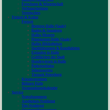
Forschung & Wissenschaft
Verbrauchertipps
Vermischtes
Freizeit & Kultur
Freizeit
Bergzoo Halle (Saale)
Baden & Saunieren
Halles Museen
Planetarium Halle (Saale)
Halles Bibliotheken
Stadtführungen & Rundfahrten
Eislaufen in Halle
Grillflächen der Stadt
Hundewiesen in Halle
Parkeisenbahn
Sehenswertes
Tierpark Petersberg
Kinoprogramme
Bühnen Halle
Veranstaltungskalender
Service
Notrufnummern
Apotheken-Notdienst
Tier-Notdienst
(Sperr)müllentsorgung