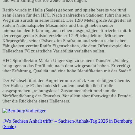
und wird künftig das rot-weiße Trikot tragen.
Ratifo wurde in Halle (Saale) geboren und spielte bereits vor rund
zehn Jahren für den HFC. Nach zahlreichen Stationen führt ihn sein
Weg nun zurück in seine Heimat. Der 1,90 Meter große Angreifer ist
zudem Nationalspieler Mosambiks und bringt neben seiner
internationalen Erfahrung auch einen ausgeprägten Torriecher mit. In
der vergangenen Saison erzielte er 17 Pflichtspieltore. Mit seiner
Körpergröße, seiner Präsenz im Strafraum und seinen technischen
Fähigkeiten vereint Ratifo Eigenschaften, die dem Offensivspiel des
Halleschen FC zusätzliche Variabilität verleihen sollen.
HFC-Sportdirektor Marian Unger sagt zu seinem Transfer: „Stanley
bringt genau das Profil mit, nach dem wir gesucht haben. Er verfügt
über Erfahrung, Qualität und eine hohe Identifikation mit der Stadt.“
Der Wechsel führt den Angreifer nun zurück zum richtigen Chemie.
Der Hallesche FC bedankt sich zudem ausdrücklich für die
ausgesprochen „reibungslose“ Zusammenarbeit rund um die
Veröffentlichung des Transfers. Vor allem aber überwiegt die Freude
über die Rückkehr eines Hallensers.
Vorheriger
„Wo Sachsen Anhalt trifft“ – Sachsen-Anhalt-Tag 2026 in Bernburg
(Saale)