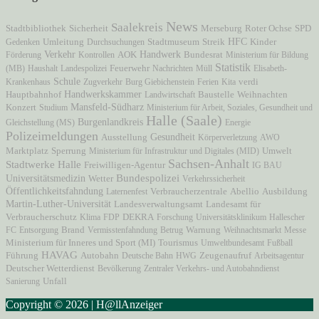
News
Saalekreis
Stadtbibliothek
Sicherheit
Merseburg
Roter Ochse
SPD
HFC
Stadtmuseum
Gedenken
Umleitung
Durchsuchungen
Streik
Kinder
Verkehr
AOK
Handwerk
Förderung
Kontrollen
Bundesrat
Ministerium für Bildung
Statistik
(MB)
Haushalt
Landespolizei
Feuerwehr
Nachrichten
Müll
Elisabeth-
Schule
Krankenhaus
Zugverkehr
Burg Giebichenstein
Ferien
Kita
verdi
Hauptbahnhof
Handwerkskammer
Landwirtschaft
Baustelle
Weihnachten
Mansfeld-Südharz
Konzert
Studium
Ministerium für Arbeit, Soziales, Gesundheit und
Halle (Saale)
Burgenlandkreis
Gleichstellung (MS)
Energie
Polizeimeldungen
Ausstellung
Gesundheit
Körperverletzung
AWO
Marktplatz
Sperrung
Ministerium für Infrastruktur und Digitales (MID)
Umwelt
Sachsen-Anhalt
Stadtwerke Halle
Freiwilligen-Agentur
IG BAU
Bundespolizei
Universitätsmedizin
Wetter
Verkehrssicherheit
Öffentlichkeitsfahndung
Verbraucherzentrale
Laternenfest
Abellio
Ausbildung
Martin-Luther-Universität
Landesverwaltungsamt
Landesamt für
Verbraucherschutz
Klima
FDP
DEKRA
Forschung
Universitätsklinikum
Hallescher
Brand
FC
Entsorgung
Vermisstenfahndung
Betrug
Warnung
Weihnachtsmarkt
Messe
Ministerium für Inneres und Sport (MI)
Tourismus
Umweltbundesamt
Fußball
HAVAG
Autobahn
Zeugenaufruf
Führung
Deutsche Bahn
HWG
Arbeitsagentur
Deutscher Wetterdienst
Bevölkerung
Zentraler Verkehrs- und Autobahndienst
Unfall
Sanierung
Copyright © 2026 | H@llAnzeiger