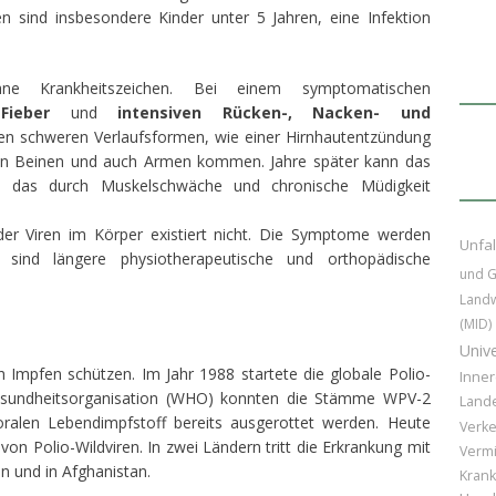
en sind insbesondere Kinder unter 5 Jahren, eine Infektion
hne Krankheitszeichen. Bei einem symptomatischen
t
Fieber
und
intensiven Rücken-, Nacken- und
nen schweren Verlaufsformen, wie einer Hirnhautentzündung
on Beinen und auch Armen kommen. Jahre später kann das
n, das durch Muskelschwäche und chronische Müdigkeit
der Viren im Körper existiert nicht. Die Symptome werden
Unfal
 sind längere physiotherapeutische und orthopädische
und G
Landw
(MID)
Unive
 Impfen schützen. Im Jahr 1988 startete die globale Polio-
Inner
ltgesundheitsorganisation (WHO) konnten die Stämme WPV-2
Land
ralen Lebendimpfstoff bereits ausgerottet werden. Heute
Verke
 von Polio-Wildviren. In zwei Ländern tritt die Erkrankung mit
Vermi
n und in Afghanistan.
Kran