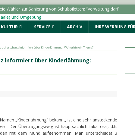
ie Wähler zur Sanierung von Schultoiletten: “Verwaltung darf
inden”
LOKALE NACHRICHTEN - HALLE (SAALE) &
& KULTUR
SERVICE
ARCHIV
IHRE WERBUNG FÜR
lle führt zu Durchsuchung und Festnahmen
aucherschutz informiert über Kinderlähmung: Weiterhin ein Thema?
tellung “Die Schamanin” im Landesmuseum für
z informiert über Kinderlähmung:
uchermarke von 50.000
LOKALE NACHRICHTEN - HALLE
 Auftakt: „Im Sommer nach 8“ begeistert den Marktplatz
ALLE (SAALE) & UMGEBUNG
ro Monat erhielten BAföG-Geförderte im Jahr 2025
m Namen „Kinderlähmung“ bekannt, ist eine sehr ansteckende
wird. Der Übertragungsweg ist hauptsächlich fäkal-oral, d.h.
erden mit dem Mund aufgenommen. Man unterscheidet 3