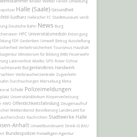
werkskammer
Kinder
Wetter
Umleitung
Ferien
Halle (Saale)
Gesundheit
spolizei
feld-Südharz
Stadtmuseum
Hallescher FC
verdi
News
rung
Deutsche Bahn
Burg
HFC
Universitätsmedizin
chenstein
Entsorgung
ildung
Ausstellung
FDP
Gedenken
Umwelt
Betrug
Sicherheit
Verkehrssicherheit
Tourismus
Haushalt
Feuerwehr
tsagentur
Ministerium für Bildung (MB)
Abellio
Roter Ochse
hung
Laternenfest
SPD
Burgenlandkreis
Handwerk
nachtsmarkt
nachten
Verbraucherzentrale
Zugverkehr
bahn
Merseburg
Durchsuchungen
Klima
Polizeimeldungen
Schule
esrat
platz
Universitätsklinikum
Körperverletzung
Öffentlichkeitsfahndung
Zeugenaufruf
e
AWO
cher Wetterdienst
Landesamt für
Bevölkerung
Stadtwerke Halle
raucherschutz
Nachrichten
hsen-Anhalt
Umweltbundesamt
Streik
IG BAU
Bundespolizei
ert
Freiwilligen-Agentur