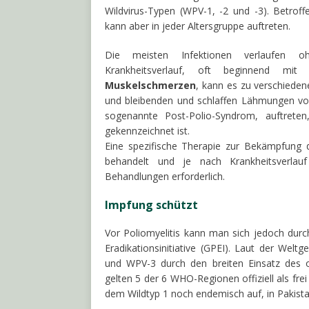
Wildvirus-Typen (WPV-1, -2 und -3). Betroff
kann aber in jeder Altersgruppe auftreten.
Die meisten Infektionen verlaufen o
Krankheitsverlauf, oft beginnend mi
Muskelschmerzen
, kann es zu verschiede
und bleibenden und schlaffen Lähmungen v
sogenannte Post-Polio-Syndrom, auftrete
gekennzeichnet ist.
Eine spezifische Therapie zur Bekämpfung 
behandelt und je nach Krankheitsverlauf
Behandlungen erforderlich.
Impfung schützt
Vor Poliomyelitis kann man sich jedoch durch
Eradikationsinitiative (GPEI). Laut der We
und WPV-3 durch den breiten Einsatz des o
gelten 5 der 6 WHO-Regionen offiziell als frei
dem Wildtyp 1 noch endemisch auf, in Pakista