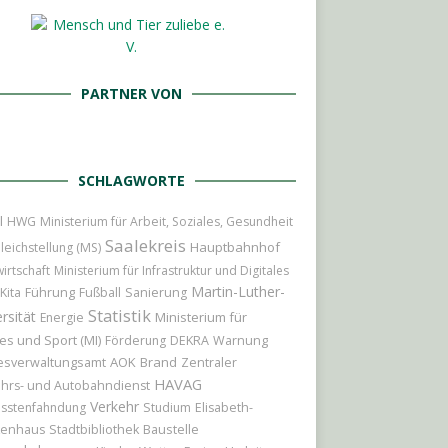
PARTNER VON
SCHLAGWORTE
l
HWG
Ministerium für Arbeit, Soziales, Gesundheit
Saalekreis
Hauptbahnhof
leichstellung (MS)
irtschaft
Ministerium für Infrastruktur und Digitales
Martin-Luther-
Führung
Kita
Fußball
Sanierung
Statistik
rsität
Ministerium für
Energie
es und Sport (MI)
Förderung
DEKRA
Warnung
AOK
Brand
esverwaltungsamt
Zentraler
HAVAG
hrs- und Autobahndienst
Verkehr
sstenfahndung
Studium
Elisabeth-
Baustelle
kenhaus
Stadtbibliothek