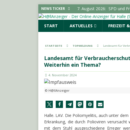
7. August 2026:
SPD und Fre
NEWS TICKER
keine Förderhindernisse erf
START
AKTUELLES
FREIZEIT 
UMGEBUNG
7. August 2026:
Pkw-Kontro
POLIZEIMELDUNGEN
STARTSEITE
TOPMELDUNG
Landesamt für Verbr
7. August 2026:
Sonderauss
Landesamt für Verbraucherschut
Vorgeschichte erreicht Bes
Weiterhin ein Thema?
(SAALE) & UMGEBUNG
4. November 2024
7. August 2026:
Gelungener
LOKALE NACHRICHTEN - H
© H@llAnzeiger
7. August 2026:
644 Euro p
SACHSEN-ANHALT INFO
Halle. LAV. Die Poliomyelitis, auch unter de
Erkrankung, die durch Polioviren verursacht 
mit dem Stuhl ausgeschiedene Erreger w