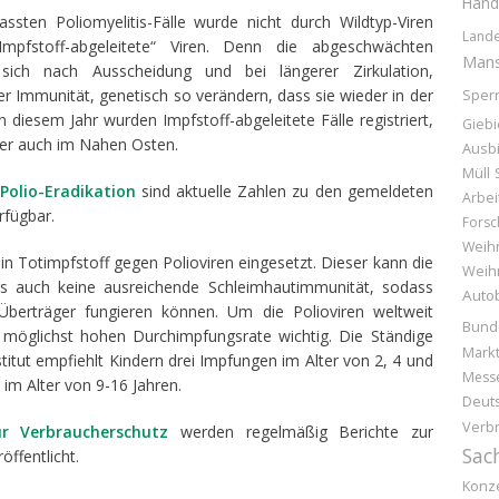
Hand
ssten Poliomyelitis-Fälle wurde nicht durch Wildtyp-Viren
Lande
mpfstoff-abgeleitete“ Viren. Denn die abgeschwächten
Mans
sich nach Ausscheidung und bei längerer Zirkulation,
er Immunität, genetisch so verändern, dass sie wieder in der
Sper
 diesem Jahr wurden Impfstoff-abgeleitete Fälle registriert,
Giebi
aber auch im Nahen Osten.
Ausb
Müll
 Polio-Eradikation
sind aktuelle Zahlen zu den gemeldeten
Arbei
rfügbar.
Forsc
Weih
ein Totimpfstoff gegen Polioviren eingesetzt. Dieser kann die
Weih
ngs auch keine ausreichende Schleimhautimmunität, sodass
Auto
Überträger fungieren können. Um die Polioviren weltweit
Bund
r möglichst hohen Durchimpfungsrate wichtig. Die Ständige
Markt
tut empfiehlt Kindern drei Impfungen im Alter von 2, 4 und
Mess
im Alter von 9-16 Jahren.
Deuts
Verb
 Verbraucherschutz
werden regelmäßig Berichte zur
Sac
öffentlicht.
Konz