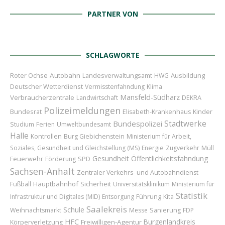
PARTNER VON
SCHLAGWORTE
Roter Ochse
Autobahn
Ausbildung
Landesverwaltungsamt
HWG
Deutscher Wetterdienst
Vermisstenfahndung
Klima
Mansfeld-Südharz
Verbraucherzentrale
Landwirtschaft
DEKRA
Polizeimeldungen
Bundesrat
Kinder
Elisabeth-Krankenhaus
Bundespolizei
Stadtwerke
Studium
Ferien
Umweltbundesamt
Halle
Kontrollen
Burg Giebichenstein
Ministerium für Arbeit,
Soziales, Gesundheit und Gleichstellung (MS)
Energie
Zugverkehr
Müll
Gesundheit
Öffentlichkeitsfahndung
Feuerwehr
Förderung
SPD
Sachsen-Anhalt
Zentraler Verkehrs- und Autobahndienst
Hauptbahnhof
Sicherheit
Fußball
Universitätsklinikum
Ministerium für
Statistik
Führung
Infrastruktur und Digitales (MID)
Entsorgung
Kita
Saalekreis
Schule
Weihnachtsmarkt
Messe
Sanierung
FDP
HFC
Burgenlandkreis
Freiwilligen-Agentur
Körperverletzung