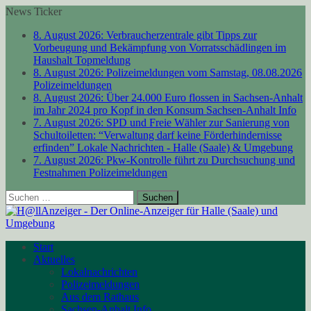
News Ticker
8. August 2026:
Verbraucherzentrale gibt Tipps zur
Vorbeugung und Bekämpfung von Vorratsschädlingen im
Haushalt
Topmeldung
8. August 2026:
Polizeimeldungen vom Samstag, 08.08.2026
Polizeimeldungen
8. August 2026:
Über 24.000 Euro flossen in Sachsen-Anhalt
im Jahr 2024 pro Kopf in den Konsum
Sachsen-Anhalt Info
7. August 2026:
SPD und Freie Wähler zur Sanierung von
Schultoiletten: “Verwaltung darf keine Förderhindernisse
erfinden”
Lokale Nachrichten - Halle (Saale) & Umgebung
7. August 2026:
Pkw-Kontrolle führt zu Durchsuchung und
Festnahmen
Polizeimeldungen
Suchen
nach:
Start
Aktuelles
Lokalnachrichten
Polizeimeldungen
Aus dem Rathaus
Sachsen-Anhalt Info