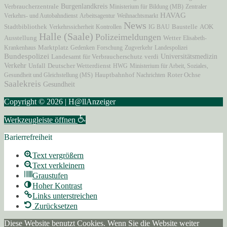
Verbraucherzentrale
Burgenlandkreis
Ministerium für Bildung (MB)
Zentraler
HAVAG
Verkehrs- und Autobahndienst
Arbeitsagentur
Weihnachtsmarkt
News
AOK
Stadtbibliothek
Verkehrssicherheit
Kontrollen
IG BAU
Baustelle
Halle (Saale)
Polizeimeldungen
Ausstellung
Wetter
Elisabeth-
Marktplatz
Krankenhaus
Gedenken
Forschung
Zugverkehr
Landespolizei
Bundespolizei
Universitätsmedizin
Landesamt für Verbraucherschutz
verdi
Verkehr
Unfall
Deutscher Wetterdienst
HWG
Ministerium für Arbeit, Soziales,
Hauptbahnhof
Gesundheit und Gleichstellung (MS)
Nachrichten
Roter Ochse
Saalekreis
Gesundheit
Copyright © 2026 | H@llAnzeiger
Werkzeugleiste öffnen
Barierrefreiheit
Text vergrößern
Text verkleinern
Graustufen
Hoher Kontrast
Links unterstreichen
Zurücksetzen
Diese Website benutzt Cookies. Wenn Sie die Website weiter