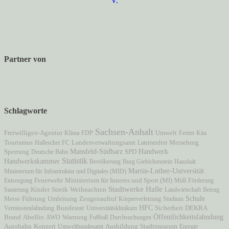
Partner von
Schlagworte
Sachsen-Anhalt
Freiwilligen-Agentur
Klima
FDP
Umwelt
Ferien
Kita
Tourismus
Hallescher FC
Landesverwaltungsamt
Laternenfest
Merseburg
Mansfeld-Südharz
Handwerk
Sperrung
Deutsche Bahn
SPD
Statistik
Handwerkskammer
Bevölkerung
Burg Giebichenstein
Haushalt
Martin-Luther-Universität
Ministerium für Infrastruktur und Digitales (MID)
Ministerium für Inneres und Sport (MI)
Entsorgung
Feuerwehr
Müll
Förderung
Stadtwerke Halle
Sanierung
Kinder
Streik
Weihnachten
Landwirtschaft
Betrug
Zeugenaufruf
Schule
Messe
Führung
Umleitung
Körperverletzung
Studium
HFC
Vermisstenfahndung
Bundesrat
Universitätsklinikum
Sicherheit
DEKRA
Öffentlichkeitsfahndung
Brand
Abellio
AWO
Warnung
Fußball
Durchsuchungen
Autobahn
Stadtmuseum
Konzert
Umweltbundesamt
Ausbildung
Energie