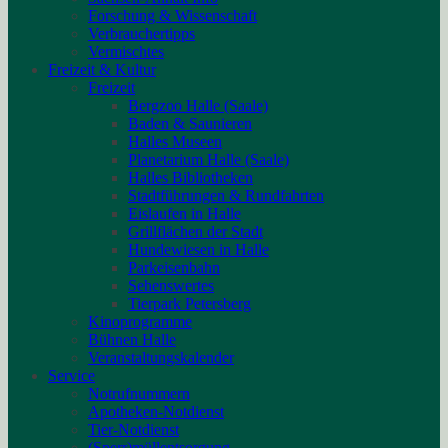
Forschung & Wissenschaft
Verbrauchertipps
Vermischtes
Freizeit & Kultur
Freizeit
Bergzoo Halle (Saale)
Baden & Saunieren
Halles Museen
Planetarium Halle (Saale)
Halles Bibliotheken
Stadtführungen & Rundfahrten
Eislaufen in Halle
Grillflächen der Stadt
Hundewiesen in Halle
Parkeisenbahn
Sehenswertes
Tierpark Petersberg
Kinoprogramme
Bühnen Halle
Veranstaltungskalender
Service
Notrufnummern
Apotheken-Notdienst
Tier-Notdienst
(Sperr)müllentsorgung