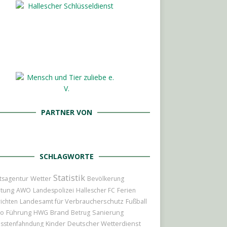
PARTNER VON
SCHLAGWORTE
Statistik
Wetter
tsagentur
Bevölkerung
itung
AWO
Landespolizei
Hallescher FC
Ferien
Landesamt für Verbraucherschutz
ichten
Fußball
io
Führung
Brand
HWG
Betrug
Sanierung
Kinder
Deutscher Wetterdienst
sstenfahndung