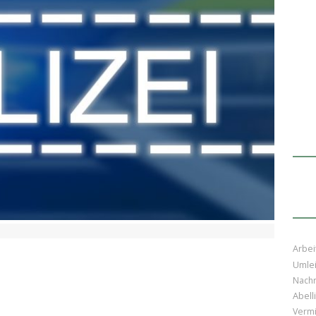
Arbei
Umle
Nachr
Abell
Vermi