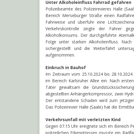
Unter Alkoholeinfluss Fahrrad gefahren
Polizeibeamte des Polizeirevieres Halle (Saa
Bereich Merseburger Straße einen Radfahre
Fahrweise und überfuhr eine Lichtzeichen
Verkehrskontrolle zeigte der Fahrer ge
Alkoholkonsums. Der durchgeführte Atemalko
Folge unter starken Alkoholeinfluss. Nac
sichergestellt und die Weiterfahrt untersa
aufgenommen.
Einbruch in Bauhof
Im Zeitraum vom 25.10.2024 bis 28.10.2024
im Bereich Karlsruher Allee ein. Nach ersten
Täter gewaltsam die Grundstückssicheru
abgestellten Anhängerkompressor, zwei Hyd
Der entstandene Schaden wird zum jetzigen Z
Das Polizeirevier Halle (Saale) hat die Ermi
Verkehrsunfall mit verletzten Kind
Gegen 07.15 Uhr ereignete sich im Bereich Pei
polizeilichen Erkenntnissen musste ein Radfa