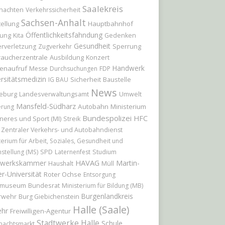
Saalekreis
nachten
Verkehrssicherheit
Sachsen-Anhalt
ellung
Hauptbahnhof
Öffentlichkeitsfahndung
ung
Kita
Gedenken
Gesundheit
Sperrung
rverletzung
Zugverkehr
raucherzentrale
Ausbildung
Konzert
Handwerk
enaufruf
Messe
Durchsuchungen
FDP
rsitätsmedizin
Sicherheit
Baustelle
IG BAU
News
eburg
Landesverwaltungsamt
Umwelt
Mansfeld-Südharz
Autobahn
Ministerium
erung
Bundespolizei
HFC
nneres und Sport (MI)
Streik
Zentraler Verkehrs- und Autobahndienst
terium für Arbeit, Soziales, Gesundheit und
hstellung (MS)
SPD
Laternenfest
Studium
HAVAG
werkskammer
Martin-
Haushalt
Müll
r-Universität
Roter Ochse
Entsorgung
tmuseum
Bundesrat
Ministerium für Bildung (MB)
Burgenlandkreis
rwehr
Burg Giebichenstein
Halle (Saale)
ehr
Freiwilligen-Agentur
Stadtwerke Halle
Schule
nachtsmarkt