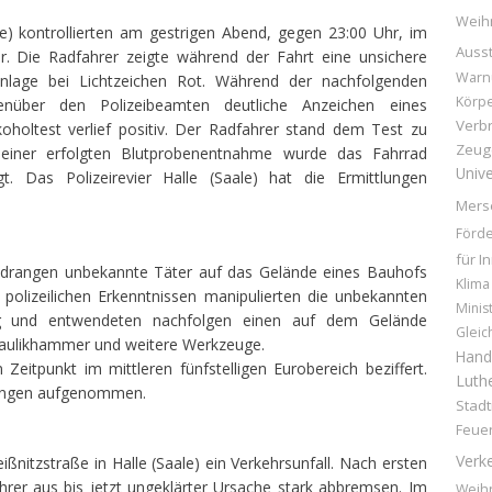
Weih
le) kontrollierten am gestrigen Abend, gegen 23:00 Uhr, im
Ausst
r. Die Radfahrer zeigte während der Fahrt eine unsichere
Warn
anlage bei Lichtzeichen Rot. Während der nachfolgenden
Körpe
genüber den Polizeibeamten deutliche Anzeichen eines
Verb
holtest verlief positiv. Der Radfahrer stand dem Test zu
Zeug
h einer erfolgten Blutprobenentnahme wurde das Fahrrad
Unive
gt. Das Polizeirevier Halle (Saale) hat die Ermittlungen
Mers
Förd
für I
 drangen unbekannte Täter auf das Gelände eines Bauhofs
Klima
 polizeilichen Erkenntnissen manipulierten die unbekannten
Minis
ng und entwendeten nachfolgen einen auf dem Gelände
Gleic
raulikhammer und weitere Werkzeuge.
Hand
eitpunkt im mittleren fünfstelligen Eurobereich beziffert.
Luthe
ttlungen aufgenommen.
Stad
Feue
Verk
ßnitzstraße in Halle (Saale) ein Verkehrsunfall. Nach ersten
hrer aus bis jetzt ungeklärter Ursache stark abbremsen. Im
Weih