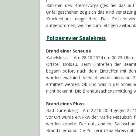
Rahmen des Bremsvorganges fiel das auf 
Unfallgeschehen zog sich das Kind Verletzung
Krankenhaus eingeliefert. Das Polizeirevi
aufgenommen, welche zum jetzigen Zeitpunk
Polizeirevier Saalekreis
Brand einer Scheune
Kabelsketal – Am 28.10.2024 um 00.23 Uhr erh
Ortsteil Dölbau. Beim Eintreffen der Beam
begann sofort nach dem Eintreffen mit de
wurden evakuiert. Verletzt wurde niemand. 
ermittelt werden. Ob und was in der Scheun
nicht bekannt. Die Brandursachenermittlun
Brand eines Pkws
Bad Dürrenberg – Am 27.10.2024 gegen 22:15 U
Vor Ort wurde ein Pkw der Marke Mitsubishi f
werden konnte. Der entstandene Sachschaden
Brand niemand. Die Polizei im Saalekreis nah