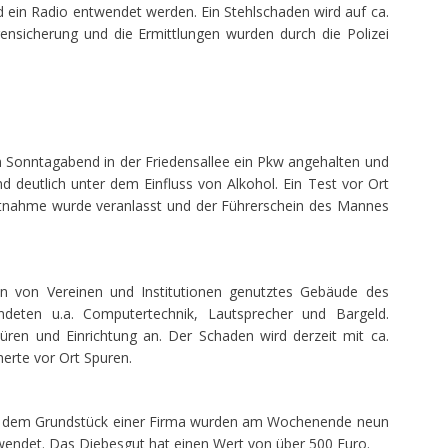
 ein Radio entwendet werden. Ein Stehlschaden wird auf ca.
rensicherung und die Ermittlungen wurden durch die Polizei
 Sonntagabend in der Friedensallee ein Pkw angehalten und
nd deutlich unter dem Einfluss von Alkohol. Ein Test vor Ort
entnahme wurde veranlasst und der Führerschein des Mannes
 von Vereinen und Institutionen genutztes Gebäude des
deten u.a. Computertechnik, Lautsprecher und Bargeld.
ren und Einrichtung an. Der Schaden wird derzeit mit ca.
herte vor Ort Spuren.
f dem Grundstück einer Firma wurden am Wochenende neun
wendet. Das Diebesgut hat einen Wert von über 500 Euro.