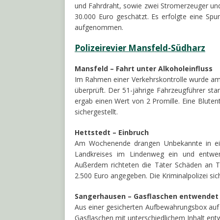
und Fahrdraht, sowie zwei Stromerzeuger und
30.000 Euro geschätzt. Es erfolgte eine Spu
aufgenommen.
Polizeirevier Mansfeld-Südharz
Mansfeld – Fahrt unter Alkoholeinfluss
Im Rahmen einer Verkehrskontrolle wurde am
überprüft. Der 51-jährige Fahrzeugführer sta
ergab einen Wert von 2 Promille. Eine Blut
sichergestellt.
Hettstedt – Einbruch
Am Wochenende drangen Unbekannte in ein
Landkreises im Lindenweg ein und entwen
Außerdem richteten die Täter Schäden an Tü
2.500 Euro angegeben. Die Kriminalpolizei sic
Sangerhausen – Gasflaschen entwendet
Aus einer gesicherten Aufbewahrungsbox au
Gasflaschen mit unterschiedlichem Inhalt ent