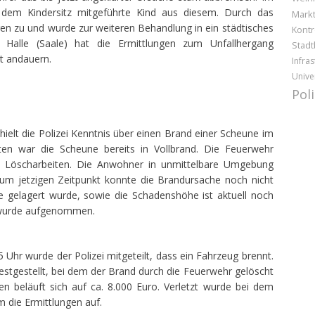
dem Kindersitz mitgeführte Kind aus diesem. Durch das
Markt
en zu und wurde zur weiteren Behandlung in ein städtisches
Kontr
er Halle (Saale) hat die Ermittlungen zum Unfallhergang
Stadt
t andauern.
Infras
Unive
Pol
ielt die Polizei Kenntnis über einen Brand einer Scheune im
ten war die Scheune bereits in Vollbrand. Die Feuerwehr
n Löscharbeiten. Die Anwohner in unmittelbare Umgebung
Zum jetzigen Zeitpunkt konnte die Brandursache noch nicht
e gelagert wurde, sowie die Schadenshöhe ist aktuell noch
g wurde aufgenommen.
hr wurde der Polizei mitgeteilt, dass ein Fahrzeug brennt.
estgestellt, bei dem der Brand durch die Feuerwehr gelöscht
 beläuft sich auf ca. 8.000 Euro. Verletzt wurde bei dem
m die Ermittlungen auf.