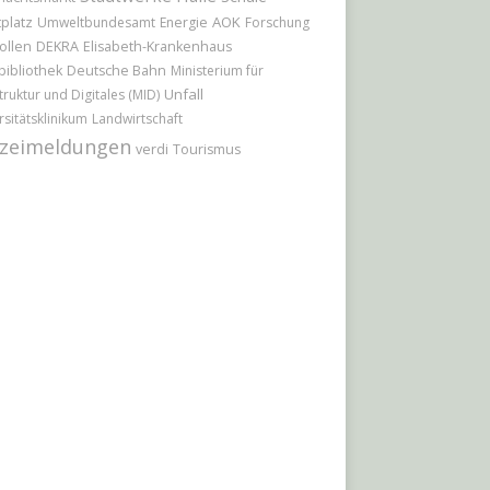
platz
AOK
Umweltbundesamt
Energie
Forschung
ollen
DEKRA
Elisabeth-Krankenhaus
bibliothek
Deutsche Bahn
Ministerium für
Unfall
truktur und Digitales (MID)
rsitätsklinikum
Landwirtschaft
izeimeldungen
verdi
Tourismus