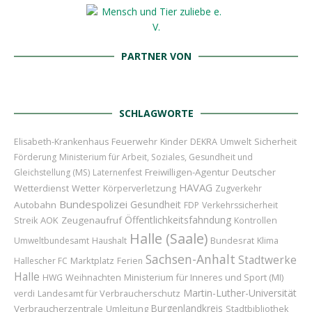
PARTNER VON
SCHLAGWORTE
Feuerwehr
Kinder
Sicherheit
Elisabeth-Krankenhaus
DEKRA
Umwelt
Förderung
Ministerium für Arbeit, Soziales, Gesundheit und
Freiwilligen-Agentur
Deutscher
Gleichstellung (MS)
Laternenfest
HAVAG
Wetterdienst
Wetter
Körperverletzung
Zugverkehr
Bundespolizei
Gesundheit
Autobahn
FDP
Verkehrssicherheit
Öffentlichkeitsfahndung
AOK
Zeugenaufruf
Streik
Kontrollen
Halle (Saale)
Bundesrat
Umweltbundesamt
Haushalt
Klima
Sachsen-Anhalt
Stadtwerke
Marktplatz
Hallescher FC
Ferien
Halle
Weihnachten
Ministerium für Inneres und Sport (MI)
HWG
Martin-Luther-Universität
Landesamt für Verbraucherschutz
verdi
Burgenlandkreis
Verbraucherzentrale
Umleitung
Stadtbibliothek