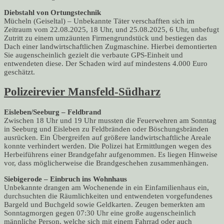
Diebstahl von Ortungstechnik
Mücheln (Geiseltal) – Unbekannte Täter verschafften sich im
Zeitraum vom 22.08.2025, 18 Uhr, und 25.08.2025, 6 Uhr, unbefugt
Zutritt zu einem umzäunten Firmengrundstück und bestiegen das
Dach einer landwirtschaftlichen Zugmaschine. Hierbei demontierten
Sie augenscheinlich gezielt die verbaute GPS-Einheit und
entwendeten diese. Der Schaden wird auf mindestens 4.000 Euro
geschätzt.
Polizeirevier Mansfeld-Südharz
Eisleben/Seeburg – Feldbrand
Zwischen 18 Uhr und 19 Uhr mussten die Feuerwehren am Sonntag
in Seeburg und Eisleben zu Feldbränden oder Böschungsbränden
ausrücken. Ein Übergreifen auf größere landwirtschaftliche Areale
konnte verhindert werden. Die Polizei hat Ermittlungen wegen des
Herbeiführens einer Brandgefahr aufgenommen. Es liegen Hinweise
vor, dass möglicherweise die Brandgeschehen zusammenhängen.
Siebigerode – Einbruch ins Wohnhaus
Unbekannte drangen am Wochenende in ein Einfamilienhaus ein,
durchsuchten die Räumlichkeiten und entwendeten vorgefundenes
Bargeld und Buchgeld sowie Geldkarten. Zeugen bemerkten am
Sonntagmorgen gegen 07:30 Uhr eine große augenscheinlich
männliche Person, welche sich mit einem Fahrrad oder auch