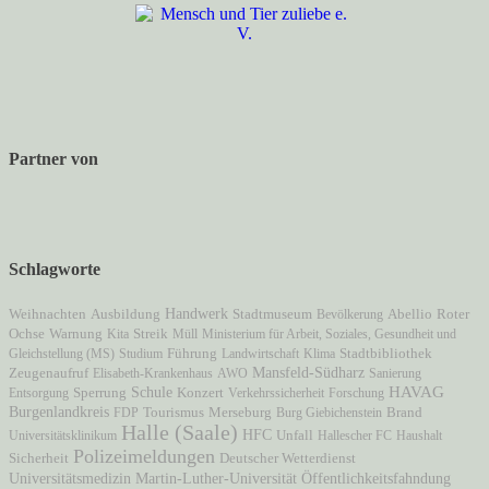
Partner von
Schlagworte
Handwerk
Stadtmuseum
Weihnachten
Ausbildung
Bevölkerung
Abellio
Roter
Ochse
Warnung
Kita
Streik
Müll
Ministerium für Arbeit, Soziales, Gesundheit und
Gleichstellung (MS)
Studium
Führung
Landwirtschaft
Klima
Stadtbibliothek
Mansfeld-Südharz
Zeugenaufruf
Elisabeth-Krankenhaus
AWO
Sanierung
HAVAG
Schule
Entsorgung
Sperrung
Konzert
Verkehrssicherheit
Forschung
Burgenlandkreis
Brand
FDP
Tourismus
Merseburg
Burg Giebichenstein
Halle (Saale)
HFC
Unfall
Universitätsklinikum
Hallescher FC
Haushalt
Polizeimeldungen
Sicherheit
Deutscher Wetterdienst
Martin-Luther-Universität
Öffentlichkeitsfahndung
Universitätsmedizin