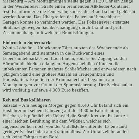
Merseburg – Am Montagmorgen stellte gegen 01.20 Uhr ein Zeuge
in der Weißenfelser Straße einen brennenden Altkleider-Container
fest. Er informierte die Feuerwehr, sodass der Brand schnell gelöscht
werden konnte. Das Übergreifen des Feuers auf benachbarte
Garagen konnte so verhindert werden. Das Polizeirevier erstattete
Strafanzeige wegen Sachbeschädigung durch Brand und prüft
Zusammenhänge mit weiteren Brandstiftungen.
Einbruch in Supermarkt
Wettin-Löbejün – Unbekannte Täter nutzten das Wochenende ab
Samstagabend und stemmten in die Rückwand eines
Lebensmittelmarktes ein Loch hinein, sodass Sie Zugang zu den
Büroräumlichkeiten erlangten. Augenscheinlich öffneten die
unbekannten Personen mehrere Schließfächer und entwendeten nach
jetzigem Stand eine größere Anzahl an Treuepunkten und
Bonuskarten. Experten der Kriminaltechnik begannen am
Montagmorgen vor Ort mit der Spurensicherung. Der Sachschaden
wird vorläufig auf etwa 4.000 Euro beziffert.
Reh und Bus kollidieren
Salzatal – Am heutigen Morgen gegen 03.40 Uhr befand sich ein
Busfahrer mit seinem Fahrzeug auf der B 80 in Fahrtrichtung
Eisleben, als plötzlich ein Rehwild die Straße kreuzte. Es kam zu
einer leichten Berührung mit dem Wildtier, welches sich
augenscheinlich noch von der Unfallstelle entfernte. Es entstand
geringer Sachschaden am Kraftomnibus. Zur Unfallzeit befanden
sich keine Fahrgäste an Bord.