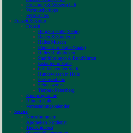
Forschung & Wissenschaft
Verbrauchertipps
Vermischtes
Freizeit & Kultur
Freizeit
Bergzoo Halle (Saale)
Baden & Saunieren
Halles Museen
Planetarium Halle (Saale)
Halles Bibliotheken
Stadtführungen & Rundfahrten
Eislaufen in Halle
Grillflächen der Stadt
Hundewiesen in Halle
Parkeisenbahn
Sehenswertes
Tierpark Petersberg
Kinoprogramme
Bühnen Halle
Veranstaltungskalender
Service
Notrufnummern
Apotheken-Notdienst
Tier-Notdienst
(Sperr)müllentsorgung