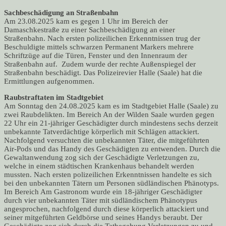
Sachbeschädigung an Straßenbahn
Am 23.08.2025 kam es gegen 1 Uhr im Bereich der
Damaschkestraße zu einer Sachbeschädigung an einer
Straßenbahn. Nach ersten polizeilichen Erkenntnissen trug der
Beschuldigte mittels schwarzen Permanent Markers mehrere
Schriftzüge auf die Türen, Fenster und den Innenraum der
Straßenbahn auf. Zudem wurde der rechte Außenspiegel der
Straßenbahn beschädigt. Das Polizeirevier Halle (Saale) hat die
Ermittlungen aufgenommen.
Raubstraftaten im Stadtgebiet
Am Sonntag den 24.08.2025 kam es im Stadtgebiet Halle (Saale) zu
zwei Raubdelikten. Im Bereich An der Wilden Saale wurden gegen
22 Uhr ein 21-jähriger Geschädigter durch mindestens sechs derzeit
unbekannte Tatverdächtige körperlich mit Schlägen attackiert.
Nachfolgend versuchten die unbekannten Täter, die mitgeführten
Air-Pods und das Handy des Geschädigten zu entwenden. Durch die
Gewaltanwendung zog sich der Geschädigte Verletzungen zu,
welche in einem städtischen Krankenhaus behandelt werden
mussten. Nach ersten polizeilichen Erkenntnissen handelte es sich
bei den unbekannten Tätern um Personen südländischen Phänotyps.
Im Bereich Am Gastronom wurde ein 18-jähriger Geschädigter
durch vier unbekannten Täter mit südländischem Phänotypus
angesprochen, nachfolgend durch diese körperlich attackiert und
seiner mitgeführten Geldbörse und seines Handys beraubt. Der