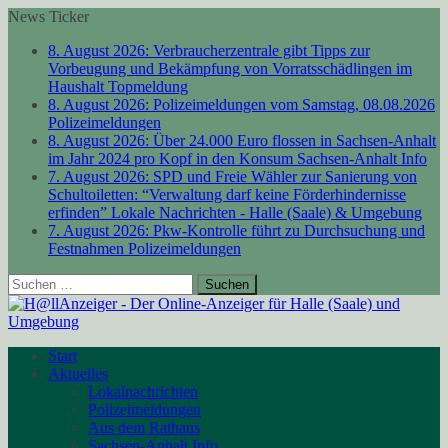
News Ticker
8. August 2026:
Verbraucherzentrale gibt Tipps zur
Vorbeugung und Bekämpfung von Vorratsschädlingen im
Haushalt
Topmeldung
8. August 2026:
Polizeimeldungen vom Samstag, 08.08.2026
Polizeimeldungen
8. August 2026:
Über 24.000 Euro flossen in Sachsen-Anhalt
im Jahr 2024 pro Kopf in den Konsum
Sachsen-Anhalt Info
7. August 2026:
SPD und Freie Wähler zur Sanierung von
Schultoiletten: “Verwaltung darf keine Förderhindernisse
erfinden”
Lokale Nachrichten - Halle (Saale) & Umgebung
7. August 2026:
Pkw-Kontrolle führt zu Durchsuchung und
Festnahmen
Polizeimeldungen
Suchen
nach:
Start
Aktuelles
Lokalnachrichten
Polizeimeldungen
Aus dem Rathaus
Sachsen-Anhalt Info