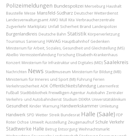
Polizeimeldungen
Bundespolizei
Merseburg
Haushalt
Mansfeld-Südharz
Baustelle
Deutscher Wetterdienst
Messe
Verbraucherzentrale
Landesverwaltungsamt
AWO
Müll
Kita
Marktplatz
Unfall
Sicherheit
Brand
Zugverkehr
Landespolizei
Statistik
Burgenlandkreis
Deutsche Bahn
Körperverletzung
HAVAG
Hauptbahnhof
Tourismus
Sanierung
Gedenken
Ministerium für Arbeit, Soziales, Gesundheit und Gleichstellung (MS)
Abellio
Vermisstenfahndung
Forschung
Elisabeth-Krankenhaus
Saalekreis
Konzert
Ministerium für Infrastruktur und Digitales (MID)
News
Stadtmuseum
Nachrichten
Ministerium für Bildung (MB)
Ministerium für Inneres und Sport (MI)
Führung
Ferien
Öffentlichkeitsfahndung
AOK
Verkehrssicherheit
Laternenfest
Freiwilligen-Agentur
Autobahn
Fußball
Stadtbibliothek
Zentraler
Verkehrs- und Autobahndienst
Studium
DEKRA
Universitätsklinikum
Gesundheit
Handwerkskammer
Kinder
Umleitung
Warnung
Halle (Saale)
Handwerk
Wetter
Bundesrat
SPD
Streik
FDP
Schule
Verkehr
Roter Ochse
Ausstellung
Zeugenaufruf
Umwelt
Stadtwerke Halle
Betrug
Entsorgung
Weihnachtsmarkt