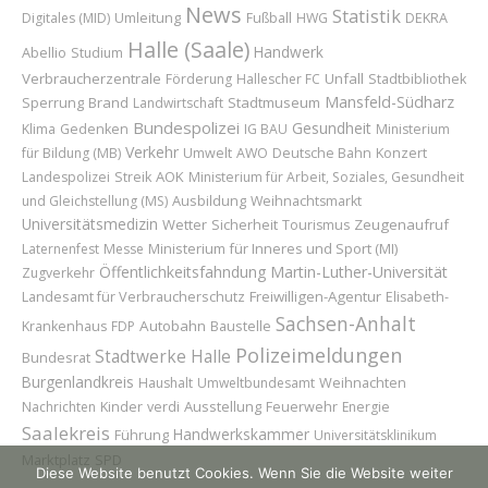
News
Statistik
Umleitung
Digitales (MID)
Fußball
HWG
DEKRA
Halle (Saale)
Handwerk
Abellio
Studium
Verbraucherzentrale
Unfall
Förderung
Hallescher FC
Stadtbibliothek
Mansfeld-Südharz
Sperrung
Brand
Stadtmuseum
Landwirtschaft
Bundespolizei
Gesundheit
Klima
Gedenken
IG BAU
Ministerium
Verkehr
Konzert
für Bildung (MB)
Umwelt
AWO
Deutsche Bahn
AOK
Landespolizei
Streik
Ministerium für Arbeit, Soziales, Gesundheit
Ausbildung
und Gleichstellung (MS)
Weihnachtsmarkt
Universitätsmedizin
Wetter
Sicherheit
Zeugenaufruf
Tourismus
Ministerium für Inneres und Sport (MI)
Laternenfest
Messe
Öffentlichkeitsfahndung
Martin-Luther-Universität
Zugverkehr
Landesamt für Verbraucherschutz
Freiwilligen-Agentur
Elisabeth-
Sachsen-Anhalt
Autobahn
Baustelle
Krankenhaus
FDP
Polizeimeldungen
Stadtwerke Halle
Bundesrat
Burgenlandkreis
Weihnachten
Haushalt
Umweltbundesamt
Kinder
Ausstellung
Feuerwehr
Nachrichten
verdi
Energie
Saalekreis
Handwerkskammer
Führung
Universitätsklinikum
Marktplatz
SPD
Diese Website benutzt Cookies. Wenn Sie die Website weiter