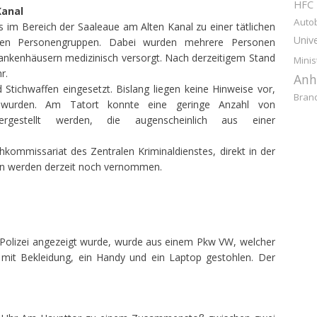
HFC
Kanal
Auto
 im Bereich der Saaleaue am Alten Kanal zu einer tätlichen
Unive
ren Personengruppen. Dabei wurden mehrere Personen
 Krankenhäusern medizinisch versorgt. Nach derzeitigem Stand
Minis
r.
Anh
Stichwaffen eingesetzt. Bislang liegen keine Hinweise vor,
Bran
 wurden. Am Tatort konnte eine geringe Anzahl von
ergestellt werden, die augenscheinlich aus einer
kommissariat des Zentralen Kriminaldienstes, direkt in der
ugen werden derzeit noch vernommen.
Polizei angezeigt wurde, wurde aus einem Pkw VW, welcher
r mit Bekleidung, ein Handy und ein Laptop gestohlen. Der