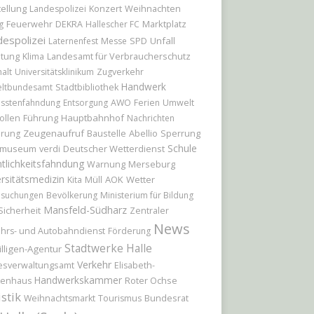
ellung
Konzert
Weihnachten
Landespolizei
Feuerwehr
Marktplatz
g
DEKRA
Hallescher FC
espolizei
Unfall
Laternenfest
Messe
SPD
itung
Landesamt für Verbraucherschutz
Klima
alt
Universitätsklinikum
Zugverkehr
Handwerk
ltbundesamt
Stadtbibliothek
sstenfahndung
Entsorgung
AWO
Ferien
Umwelt
Führung
Hauptbahnhof
ollen
Nachrichten
Zeugenaufruf
Baustelle
Abellio
Sperrung
erung
Schule
tmuseum
Deutscher Wetterdienst
verdi
tlichkeitsfahndung
Merseburg
Warnung
rsitätsmedizin
AOK
Wetter
Kita
Müll
hsuchungen
Bevölkerung
Ministerium für Bildung
Mansfeld-Südharz
Sicherheit
Zentraler
News
hrs- und Autobahndienst
Förderung
Stadtwerke Halle
illigen-Agentur
Verkehr
esverwaltungsamt
Elisabeth-
Handwerkskammer
Roter Ochse
kenhaus
istik
Bundesrat
Weihnachtsmarkt
Tourismus