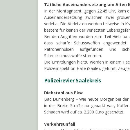
Tätliche Auseinandersetzung am Alten 
In der Montagnacht, gegen 22.45 Uhr, kam es
Auseinandersetzung zwischen zwei größe
verletzt. Die Verletzten werden teilweise in
besteht für keinen der Verletzten Lebensgefah
Bei den Angriffen wurden zum Teil Hieb- und 
dass scharfe Schusswaffen angewendet
Patronenhülsen aufgefunden und sich
Schreckschusswaffe stammen.
Die Ermittlungen hierzu werden in einem Fach
Polizeiinspektion Halle (Saale), geführt. Ze
Polizeirevier Saalekreis
Diebstahl aus Pkw
Bad Dürrenberg – Wie heute Morgen bei der 
in der Breite Straße ab geparkt war, Koffe
Schaden wird auf ca. 2.200 Euro geschätzt.
Verkehrsunfall