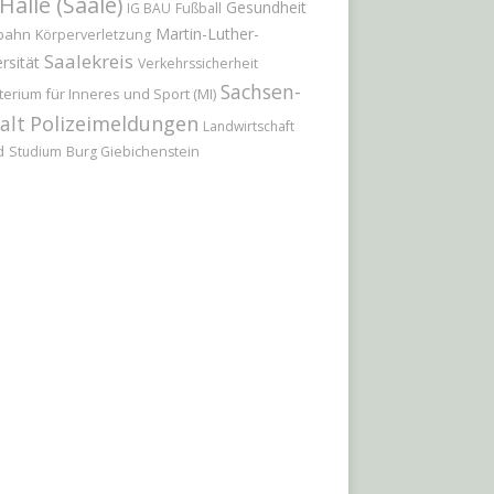
Halle (Saale)
Gesundheit
IG BAU
Fußball
Martin-Luther-
bahn
Körperverletzung
Saalekreis
rsität
Verkehrssicherheit
Sachsen-
terium für Inneres und Sport (MI)
Polizeimeldungen
alt
Landwirtschaft
d
Studium
Burg Giebichenstein