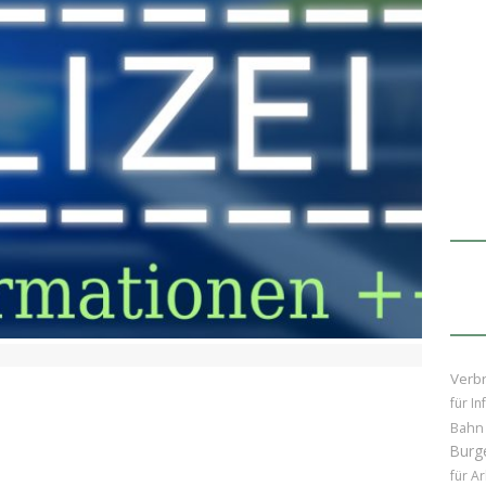
Verb
für In
Bahn
Burg
für A