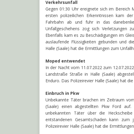
Verkehrsunfall
Gegen 01:30 Uhr ereignete sich im Bereich Me
ersten polizeilichen Erkenntnissen kam de
Fahrbahn ab und fuhr in das danebenlieg
Unfallgeschehens zog sich Verletzungen z
Ebenfalls kam es zu Beschädigungen im Glei
auslaufende Flüssigkeiten gebunden und die
Halle (Saale) hat die Ermittlungen zum Unfa
Moped entwendet
In der Nacht vom 11.07.2022 zum 12.07.2022
Landstraße Straße in Halle (Saale) abgest
Enduro. Das Polizeirevier Halle (Saale) hat 
Einbruch in Pkw
Unbekannte Täter brachen im Zeitraum vom 
(Saale) einen abgestellten Pkw Ford auf. 
unbekannten Täter über die Heckscheib
entstandenen Gesamtschaden kann zum je
Polizeirevier Halle (Saale) hat die Ermittlun