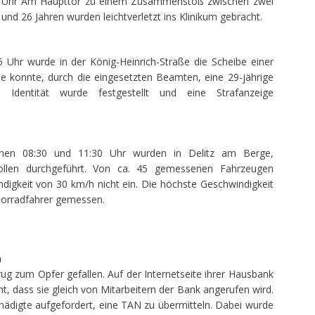
 Uhr Am Haupttor zu einem Zusammenstoß zwischen zwei
und 26 Jahren wurden leichtverletzt ins Klinikum gebracht.
Uhr wurde in der König-Heinrich-Straße die Scheibe einer
e konnte, durch die eingesetzten Beamten, eine 29-jährige
 Identität wurde festgestellt und eine Strafanzeige
hen 08:30 und 11:30 Uhr wurden in Delitz am Berge,
rollen durchgeführt. Von ca. 45 gemessenen Fahrzeugen
ndigkeit von 30 km/h nicht ein. Die höchste Geschwindigkeit
torradfahrer gemessen.
h
ug zum Opfer gefallen. Auf der Internetseite ihrer Hausbank
, dass sie gleich von Mitarbeitern der Bank angerufen wird.
ädigte aufgefordert, eine TAN zu übermitteln. Dabei wurde