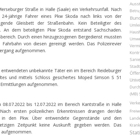
Ausst
rseburger Straße in Halle (Saale) ein Verkehrsunfall. Nach
Betru
r 24-jährige Fahrer eines Pkw Skoda nach links von der
Bund
ende Gleisbett der Straßenbahn. Kein Beteiligter des
Umle
u. An dem beteiligten Pkw Skoda entstand Sachschaden.
Haush
sbereich. Durch einen hinzugezogenen Bergedienst mussten
Umwe
 Fahrbahn von diesen gereinigt werden. Das Polizeirevier
Vermi
llhergang aufgenommen.
Kontr
Sani
Stad
 entwendeten unbekannte Täter ein im Bereich Reideburger
Öffen
elltes und mittels Schloss gesichertes Moped Simson S 51
Unive
die Ermittlungen aufgenommen.
Durc
(MB)
Verke
08.07.2022 bis 12.07.2022 im Bereich Kantstraße in Halle
Freiw
Nach ersten polizeilichen Erkenntnissen drangen der/die
e in den Pkw. Über entwendete Gegenstände und den
Land
tzigen Zeitpunkt keine Auskunft gegeben werden. Das
Kran
Stat
gen aufgenommen.