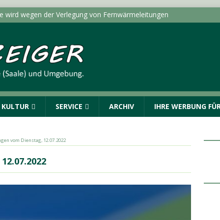
ße wird wegen der Verlegung von Fernwärmeleitungen
ICHTEN - HALLE (SAALE) & UMGEBUNG
dungen vom Donnerstag, 06.08.2026
Menschen. Nicht Herkunft.“ startet in Sachsen-Anhalt
ALLE (SAALE) & UMGEBUNG
: Drei Fragen an die AOK Sachsen-Anhalt
TOPMELDUNG
& KULTUR
SERVICE
ARCHIV
IHRE WERBUNG FÜR
r geschlagen und beraubt
POLIZEIMELDUNGEN
gen vom Dienstag, 12.07.2022
12.07.2022