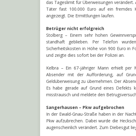
das Tageslimit für Überweisungen verändert.
Täter fast 100.000 Euro auf ein fremdes 
angezeigt. Die Ermittlungen laufen.
Betrüger nicht erfolgreich
Stolberg – Einem sehr hohen Gewinnverspr
standhaft geblieben. Per Telefon wurde
Sicherheitskosten in Höhe von 900 Euro in F
und zeigte dies sofort bei der Polizei an.
Kelbra – Ein 67-jähriger Mann erhielt per
Absender mit der Aufforderung, auf Grund
Geldüberweisung zu übernehmen. Der Absende
Es habe gerade auf Grund eines Defekts ke
misstrauisch und meldete den Betrugsversuch 
Sangerhausen – Pkw aufgebrochen
In der Ewald-Gnau-Straße haben in der Nach
Pkw aufzubrechen. Dabei wurde die Hecksch
augenscheinlich verändert. Zum Diebesgut li