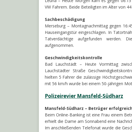
Leuna – Heute Morgen kam es gegen 06:15
VW Fahrern. Beide Beteiligten im Alter von 44 
Sachbeschädigung
Merseburg – Montagnachmittag gegen 16:45 
Hauseingangstür eingeschlagen. In Tatortnäh
Tatverdächtige aufgefunden werden. Die
aufgenommen.
Geschwindigkeitskontrolle
Bad Lauchstädt – Heute Vormittag zwisc
Lauchstädter Straße Geschwindigkeitskont
hielten 5 Fahrer die zulässige Höchstgeschwi
mit 56 km/h wurde bei einem 50-jährigen Mo
Polizeirevier Mansfeld-Südharz
Mansfeld-Südharz – Betrüger erfolgreic
Beim Online-Banking ist eine Frau einem Betr
erhielt die Dame am Sonnabend eine Nachricht
Im anschließenden Telefonat wurde die Gesch