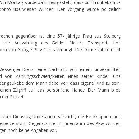
 Am Montag wurde dann festgestellt, dass durch unbekannte
Konto überwiesen wurden. Der Vorgang wurde polizeilich
echen gegenüber ist eine 57- jährige Frau aus Stolberg
n zur Auszahlung des Geldes Notar-, Transport- und
orm von Google-Play-Cards verlangt. Die Dame zahlte nicht
 Messenger-Dienst eine Nachricht von einem unbekannten
 von Zahlungsschwierigkeiten eines seiner Kinder eine
r gaukelte dem Mann dabei vor, dass eigene Kind zu sein.
inen Zugriff auf das persönliche Handy. Der Mann blieb
der Polizei.
t zum Dienstag Unbekannte versucht, die Heckklappe eines
eibe zerstört. Gegenstände im Innenraum des Pkw wurden
egen noch keine Angaben vor.