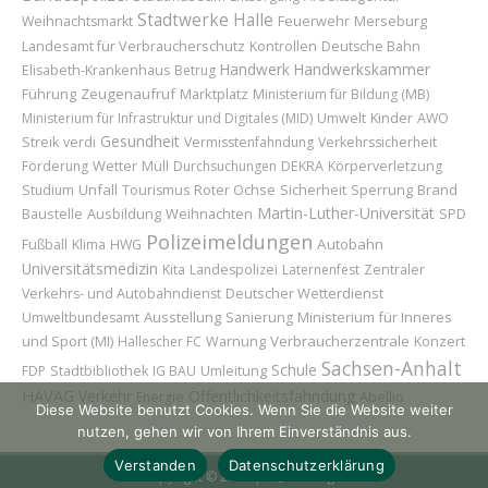
Stadtwerke Halle
Feuerwehr
Merseburg
Weihnachtsmarkt
Landesamt für Verbraucherschutz
Kontrollen
Deutsche Bahn
Handwerk
Handwerkskammer
Elisabeth-Krankenhaus
Betrug
Führung
Zeugenaufruf
Marktplatz
Ministerium für Bildung (MB)
Kinder
Ministerium für Infrastruktur und Digitales (MID)
Umwelt
AWO
Gesundheit
Streik
verdi
Vermisstenfahndung
Verkehrssicherheit
Wetter
Förderung
Müll
Durchsuchungen
DEKRA
Körperverletzung
Unfall
Roter Ochse
Sicherheit
Sperrung
Brand
Studium
Tourismus
Martin-Luther-Universität
Baustelle
Ausbildung
Weihnachten
SPD
Polizeimeldungen
Autobahn
Fußball
Klima
HWG
Universitätsmedizin
Kita
Landespolizei
Laternenfest
Zentraler
Deutscher Wetterdienst
Verkehrs- und Autobahndienst
Ausstellung
Ministerium für Inneres
Umweltbundesamt
Sanierung
und Sport (MI)
Verbraucherzentrale
Konzert
Hallescher FC
Warnung
Sachsen-Anhalt
Schule
Umleitung
FDP
Stadtbibliothek
IG BAU
HAVAG
Verkehr
Öffentlichkeitsfahndung
Abellio
Energie
Diese Website benutzt Cookies. Wenn Sie die Website weiter
nutzen, gehen wir von Ihrem Einverständnis aus.
Verstanden
Datenschutzerklärung
Copyright © 2026 | H@llAnzeiger