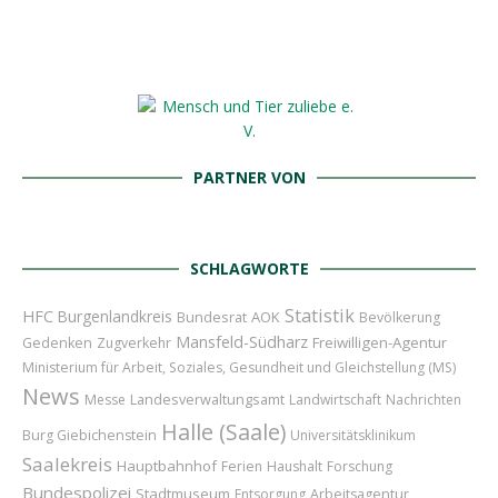
PARTNER VON
SCHLAGWORTE
Statistik
HFC
Burgenlandkreis
Bundesrat
AOK
Bevölkerung
Mansfeld-Südharz
Freiwilligen-Agentur
Gedenken
Zugverkehr
Ministerium für Arbeit, Soziales, Gesundheit und Gleichstellung (MS)
News
Messe
Landesverwaltungsamt
Landwirtschaft
Nachrichten
Halle (Saale)
Burg Giebichenstein
Universitätsklinikum
Saalekreis
Hauptbahnhof
Ferien
Haushalt
Forschung
Bundespolizei
Stadtmuseum
Entsorgung
Arbeitsagentur