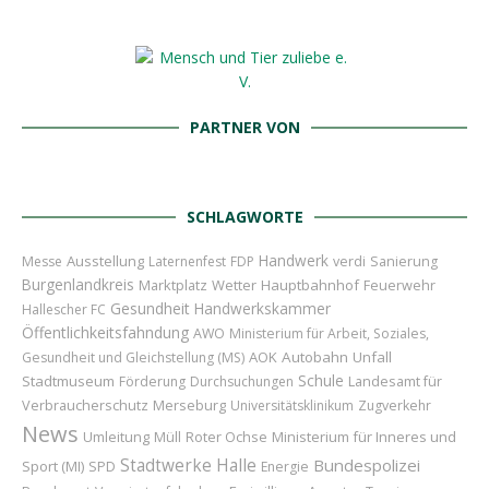
PARTNER VON
SCHLAGWORTE
Handwerk
Ausstellung
Messe
Laternenfest
FDP
verdi
Sanierung
Burgenlandkreis
Marktplatz
Wetter
Hauptbahnhof
Feuerwehr
Gesundheit
Handwerkskammer
Hallescher FC
Öffentlichkeitsfahndung
AWO
Ministerium für Arbeit, Soziales,
AOK
Autobahn
Unfall
Gesundheit und Gleichstellung (MS)
Schule
Stadtmuseum
Landesamt für
Förderung
Durchsuchungen
Verbraucherschutz
Merseburg
Universitätsklinikum
Zugverkehr
News
Umleitung
Roter Ochse
Ministerium für Inneres und
Müll
Stadtwerke Halle
Bundespolizei
Sport (MI)
SPD
Energie