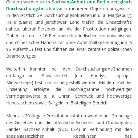
Gestern wurden
>> in Sachsen-Anhalt und Berlin zeitgleich
Durchsuchungsbeschlüsse
in mehreren Objekten umgesetzt.
In den letztlich 39 Durchsuchungsobjekten in u. a. Magdeburg,
Halle (Saale) und Jerichower Land trafen die Einsatzkräfte
nahezu überall Personen an, die der Prostitution nachgingen.
Dabei stellten sie 16 Personen thailändischer, kolumbianischer
und chinesischer Nationalität ohne Aufenthaltsgenehmigung (§
95 AufenthG) fest und führten sie einer zentralen polizeilichen
Bearbeitung zu.
Weiterhin konnten bei den Durchsuchungsmaßnahmen
umfangreiche Beweismittel (u.a. Handys, Laptops,
Mietverträge) fest- und sichergestellt werden. Mit dem Ziel der
Einziehung erfolgte die Beschlagnahme hochwertiger
Vermögenswerte (u. a. Uhren, Schmuck und hochwertige
Handtaschen) sowie Bargeld im 5-stelligen Bereich.
Mehr als 30 illegale Prostitutionsstätten wurden auf Grundlage
des Gesetzes über die öffentliche Sicherheit und Ordnung des
Landes Sachsen-Anhalt (SOG LSA) in Verbindung mit den
spezialgesetzlichen Regelungen des