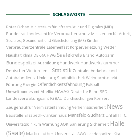
SCHLAGWORTE
Roter Ochse
Ministerium für Infrastruktur und Digitales (MID)
Bundesrat
Landesamt für Verbraucherschutz
Ministerium für Arbeit,
Kinder
Soziales, Gesundheit und Gleichstellung (MS)
Verbraucherzentrale
Wetter
Laternenfest
Körperverletzung
Saalekreis
Brand
Autobahn
Haushalt
Klima
DEKRA
HWG
Bundespolizei
Handwerk
Handwerkskammer
Ausbildung
Statistik
Deutscher Wetterdienst
Zentraler Verkehrs- und
Umleitung
Autobahndienst
Stadtbibliothek
Weihnachtsmarkt
Öffentlichkeitsfahndung
Führung
Energie
Fußball
HAVAG
Abellio
Umweltbundesamt
Deutsche Bahn
SPD
Konzert
Landesverwaltungsamt
IG BAU
Durchsuchungen
News
Zeugenaufruf
Vermisstenfahndung
Verkehrssicherheit
Mansfeld-Südharz
HFC
Baustelle
Unfall
Elisabeth-Krankenhaus
Halle
AOK
Sicherheit
Universitätsklinikum
Warnung
Sanierung
(Saale)
Martin-Luther-Universität
AWO
Landespolizei
Kita