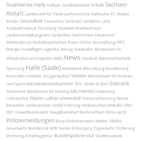
Sachsen-
Stadtwerke Halle
Schule
Fußball
Stadtbibliothek
Anhalt
Landesamt für Verbraucherschutz
Abellio
Hallescher FC
Gesundheit
Kinder
Tourismus
Zentraler Verkehrs- und
Autobahndienst
Forschung
Elisabeth-Krankenhaus
Deutscher
Landesverwaltungsamt
Gedenken
Nachrichten
HFC
Wetterdienst
Roter Ochse
Ausstellung
Verkehrssicherheit
Freiwilligen-Agentur
Autobahn
Energie
Betrug
Ministerium für
News
Infrastruktur und Digitales (MID)
Haushalt
Weihnachtsmarkt
Halle (Saale)
Sperrung
Marktplatz
Merseburg
Bevölkerung
Verkehr
Zeugenaufruf
Ministerium für Inneres
Kontrollen
Umwelt
Statistik
Handwerkskammer
und Sport (MI)
SPD
Streik
IG BAU
HAVAG
Sicherheit
Umleitung
Ministerium für Bildung (MB)
Martin-Luther-Universität
Laternenfest
Körperverletzung
Messe
Baustelle
Unfall
Führung
Verbraucherzentrale
Landespolizei
HWG
Hauptbahnhof
Weihnachten
FDP
Umweltbundesamt
Klima
verdi
Polizeimeldungen
Wetter
Burg Giebichenstein
DEKRA
Feuerwehr
Bundesrat
AOK
Ferien
Entsorgung
Zugverkehr
Förderung
Bundespolizei
Stadtmuseum
Warnung
Arbeitsagentur
Müll