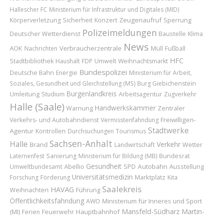
Hallescher FC
Ministerium für Infrastruktur und Digitales (MID)
Sicherheit
Konzert
Zeugenaufruf
Sperrung
Körperverletzung
Polizeimeldungen
Deutscher Wetterdienst
Baustelle
Klima
News
AOK
Verbraucherzentrale
Nachrichten
Müll
Fußball
HFC
Stadtbibliothek
Haushalt
FDP
Umwelt
Weihnachtsmarkt
Bundespolizei
Deutsche Bahn
Energie
Ministerium für Arbeit,
Soziales, Gesundheit und Gleichstellung (MS)
Burg Giebichenstein
Burgenlandkreis
Umleitung
Studium
Arbeitsagentur
Zugverkehr
Halle (Saale)
Handwerkskammer
Warnung
Zentraler
Freiwilligen-
Verkehrs- und Autobahndienst
Vermisstenfahndung
Stadtwerke
Agentur
Kontrollen
Durchsuchungen
Tourismus
Sachsen-Anhalt
Halle
Verkehr
Brand
Wetter
Landwirtschaft
Bundesrat
Laternenfest
Sanierung
Ministerium für Bildung (MB)
Gesundheit
Abellio
Autobahn
Ausstellung
Umweltbundesamt
SPD
Universitätsmedizin
Marktplatz
Forschung
Förderung
Kita
Saalekreis
HAVAG
Weihnachten
Führung
Öffentlichkeitsfahndung
Ministerium für Inneres und Sport
AWO
Mansfeld-Südharz
Martin-
(MI)
Feuerwehr
Hauptbahnhof
Ferien