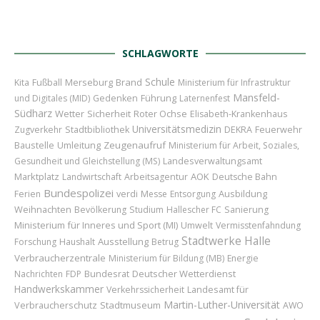
SCHLAGWORTE
Schule
Merseburg
Brand
Kita
Fußball
Ministerium für Infrastruktur
Mansfeld-
Führung
und Digitales (MID)
Gedenken
Laternenfest
Südharz
Wetter
Sicherheit
Roter Ochse
Elisabeth-Krankenhaus
Universitätsmedizin
Feuerwehr
Zugverkehr
Stadtbibliothek
DEKRA
Baustelle
Umleitung
Zeugenaufruf
Ministerium für Arbeit, Soziales,
Gesundheit und Gleichstellung (MS)
Landesverwaltungsamt
Marktplatz
AOK
Landwirtschaft
Arbeitsagentur
Deutsche Bahn
Bundespolizei
Ausbildung
Ferien
verdi
Messe
Entsorgung
Weihnachten
Bevölkerung
Studium
Hallescher FC
Sanierung
Ministerium für Inneres und Sport (MI)
Umwelt
Vermisstenfahndung
Stadtwerke Halle
Ausstellung
Forschung
Haushalt
Betrug
Verbraucherzentrale
Ministerium für Bildung (MB)
Energie
Bundesrat
Deutscher Wetterdienst
Nachrichten
FDP
Handwerkskammer
Landesamt für
Verkehrssicherheit
Martin-Luther-Universität
Verbraucherschutz
Stadtmuseum
AWO