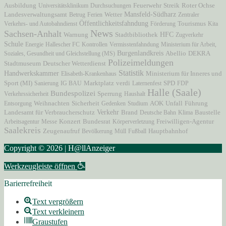
Ausbildung
Universitätsklinikum
Durchsuchungen
Feuerwehr
Streik
Roter Ochse
Mansfeld-Südharz
Landesverwaltungsamt
Betrug
Ferien
Wetter
Zentraler
Öffentlichkeitsfahndung
Verkehrs- und Autobahndienst
Förderung
Tourismus
Kita
News
Sachsen-Anhalt
HFC
Warnung
Stadtbibliothek
Zugverkehr
Schule
Energie
Hallescher FC
Kontrollen
Vermisstenfahndung
Ministerium für Arbeit,
Burgenlandkreis
Soziales, Gesundheit und Gleichstellung (MS)
Abellio
DEKRA
Polizeimeldungen
Stadtmuseum
Deutscher Wetterdienst
Statistik
Handwerkskammer
Ministerium für Inneres und
Elisabeth-Krankenhaus
Sport (MI)
Marktplatz
Sanierung
IG BAU
verdi
Laternenfest
SPD
FDP
Halle (Saale)
Bundespolizei
Verkehrssicherheit
Sperrung
Haushalt
AOK
Unfall
Entsorgung
Weihnachten
Sicherheit
Gedenken
Studium
Führung
Verkehr
Brand
Landesamt für Verbraucherschutz
Deutsche Bahn
Klima
Baustelle
Freiwilligen-Agentur
Arbeitsagentur
Messe
Konzert
Bundesrat
Körperverletzung
Saalekreis
Zeugenaufruf
Hauptbahnhof
Bevölkerung
Müll
Fußball
Copyright © 2026 | H@llAnzeiger
Werkzeugleiste öffnen
Barierrefreiheit
Text vergrößern
Text verkleinern
Graustufen