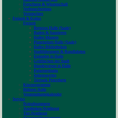
Forschung & Wissenschaft
Verbrauchertipps
Vermischtes
Freizeit & Kultur
Freizeit
Bergzoo Halle (Saale)
Baden & Saunieren
Halles Museen
Planetarium Halle (Saale)
Halles Bibliotheken
Stadtführungen & Rundfahrten
Eislaufen in Halle
Grillflächen der Stadt
Hundewiesen in Halle
Parkeisenbahn
Sehenswertes
Tierpark Petersberg
Kinoprogramme
Bühnen Halle
Veranstaltungskalender
Service
Notrufnummern
Apotheken-Notdienst
Tier-Notdienst
(Sperr)müllentsorgung