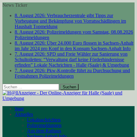
News Ticker
8. August 2026:
Verbraucherzentrale gibt Tipps zur
Vorbeugung und Bekämpfung von Vorratsschädlingen im
Haushalt
Topmeldung
8. August 2026:
Polizeimeldungen vom Samstag, 08.08.2026
Polizeimeldungen
8. August 2026:
Über 24.000 Euro flossen in Sachsen-Anhalt
im Jahr 2024 pro Kopf in den Konsum
Sachsen-Anhalt Info
7. August 2026:
SPD und Freie Wähler zur Sanierung von
Schultoiletten: “Verwaltung darf keine Förderhindernisse
erfinden”
Lokale Nachrichten - Halle (Saale) & Umgebung
7. August 2026:
Pkw-Kontrolle führt zu Durchsuchung und
Festnahmen
Polizeimeldungen
Suchen
nach:
Start
Aktuelles
Lokalnachrichten
Polizeimeldungen
Aus dem Rathaus
Sachsen-Anhalt Info