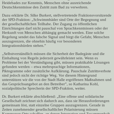
Heidebades zur Kenntnis, Menschen ohne ausreichende
Deutschkenntnisse den Zutritt zum Bad zu verwehren.
Dazu erklärte Dr. Silke Burkert, stellvertretende Fraktionsvorsitzende
der SPD-Fraktion: „Schwimmbäder sind Orte der Begegnung und
der gesellschaftlichen Teilhabe. Der Zugang zu öffentlichen
Einrichtungen darf nicht pauschal von Sprachkenntnissen oder der
Herkunft von Menschen abhängig gemacht werden. Eine solche
Regelung sendet das falsche Signal und birgt die Gefahr, Menschen
auszugrenzen, die ohnehin häufig vor besonderen
Integrationshürden stehen.”
„Selbstverständlich müssen die Sicherheit der Badegäste und die
Einhaltung von Regeln jederzeit gewährleistet sein. Wenn es
Probleme bei der Verständigung gibt, müssen praktikable Lösungen
gefunden werden – etwa mehrsprachige Informationen,
Piktogramme oder zusätzliche Aufklärung. Pauschale Zutrittsverbote
sind jedoch nicht der richtige Weg. Vor diesem Hintergrund
unterstützen wir die von der Stadt Halle ergriffenen Maßnahmen und
das Gesprächsangebot an den Betreiber”, so Katharina Kohl,
sozialpolitische Sprecherin der SPD-Fraktion, weiter.
Dr. Burkert erklärte abschließend: „Eine offene und solidarische
Gesellschaft zeichnet sich dadurch aus, dass sie Herausforderungen
gemeinsam löst, statt einzelne Gruppen auszugrenzen. Gerade in
Zeiten zunehmender gesellschaftlicher Polarisierung müssen
Kommunen Orte schaffen, an denen Integration und Zusammenhalt