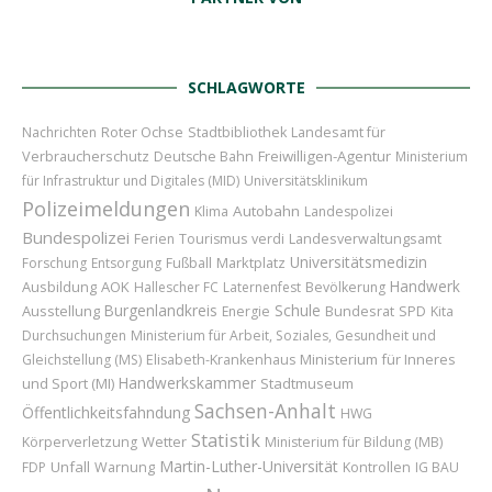
SCHLAGWORTE
Roter Ochse
Landesamt für
Nachrichten
Stadtbibliothek
Verbraucherschutz
Freiwilligen-Agentur
Deutsche Bahn
Ministerium
für Infrastruktur und Digitales (MID)
Universitätsklinikum
Polizeimeldungen
Autobahn
Klima
Landespolizei
Bundespolizei
Ferien
Tourismus
verdi
Landesverwaltungsamt
Universitätsmedizin
Marktplatz
Forschung
Entsorgung
Fußball
Handwerk
Ausbildung
AOK
Hallescher FC
Laternenfest
Bevölkerung
Burgenlandkreis
Schule
Ausstellung
Bundesrat
Energie
SPD
Kita
Durchsuchungen
Ministerium für Arbeit, Soziales, Gesundheit und
Ministerium für Inneres
Gleichstellung (MS)
Elisabeth-Krankenhaus
Handwerkskammer
und Sport (MI)
Stadtmuseum
Sachsen-Anhalt
Öffentlichkeitsfahndung
HWG
Statistik
Wetter
Körperverletzung
Ministerium für Bildung (MB)
Martin-Luther-Universität
Unfall
FDP
Warnung
Kontrollen
IG BAU