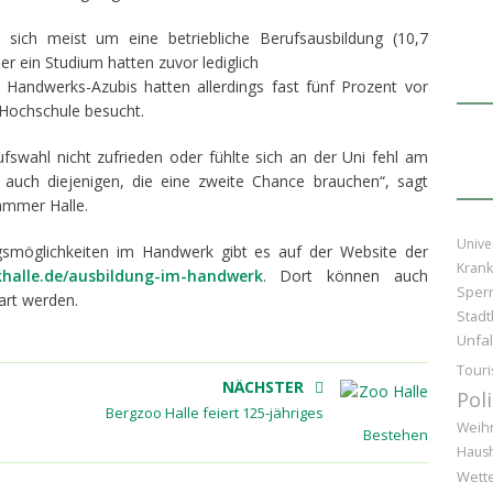
 sich meist um eine betriebliche Berufsausbildung (10,7
er ein Studium hatten zuvor lediglich
n Handwerks-Azubis hatten allerdings fast fünf Prozent vor
 Hochschule besucht.
fswahl nicht zufrieden oder fühlte sich an der Uni fehl am
 auch diejenigen, die eine zweite Chance brauchen“, sagt
ammer Halle.
Unive
ngsmöglichkeiten im Handwerk gibt es auf der Website der
Kran
halle.de/ausbildung-im-handwerk
. Dort können auch
Sper
art werden.
Stadt
Unfal
Tour
NÄCHSTER
Pol
Bergzoo Halle feiert 125-jähriges
Weih
Bestehen
Haush
Wett