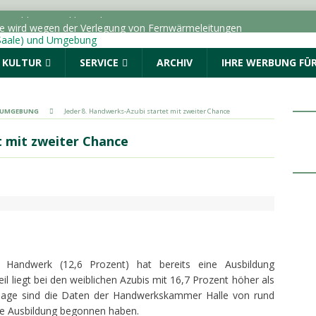
ße wird wegen der Verlegung von Fernwärmeleitungen
ICHTEN - HALLE (SAALE) & UMGEBUNG
& KULTUR
SERVICE
ARCHIV
IHRE WERBUNG FÜR
dungen vom Donnerstag, 06.08.2026
Menschen. Nicht Herkunft.“ startet in Sachsen-Anhalt
& UMGEBUNG
Jeder 8. Handwerks-Azubi startet mit zweiter Chance
ALLE (SAALE) & UMGEBUNG
t mit zweiter Chance
: Drei Fragen an die AOK Sachsen-Anhalt
TOPMELDUNG
r geschlagen und beraubt
POLIZEIMELDUNGEN
 Handwerk (12,6 Prozent) hat bereits eine Ausbildung
l liegt bei den weiblichen Azubis mit 16,7 Prozent höher als
dlage sind die Daten der Handwerkskammer Halle von rund
ne Ausbildung begonnen haben.