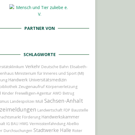
PARTNER VON
SCHLAGWORTE
Verkehr
rsitätsklinikum
Deutsche Bahn
Elisabeth-
Ministerium für Inneres und Sport (MI)
kenhaus
Handwerk
Universitätsmedizin
rung
Zeugenaufruf
bibliothek
Körperverletzung
l
Kinder
Freiwilligen-Agentur
AWO
Betrug
Sachsen-Anhalt
ismus
Landespolizei
Müll
izeimeldungen
Baustelle
Landwirtschaft
FDP
Handwerkskammer
nachtsmarkt
Förderung
Abellio
alt
IG BAU
HWG
Vermisstenfahndung
Stadtwerke Halle
er
Roter
Durchsuchungen