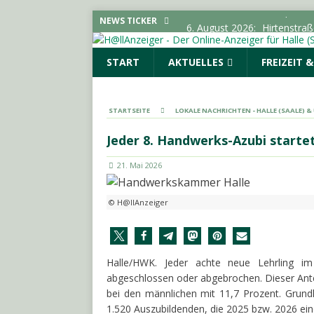
6. August 2026:
Hirtenstra
NEWS TICKER
gesperrt
LOKALE NACHR
START
AKTUELLES
FREIZEIT 
6. August 2026:
Polizeimel
POLIZEIMELDUNGEN
6. August 2026:
Kampagne „
STARTSEITE
LOKALE NACHRICHTEN - HALLE (SAALE) 
LOKALE NACHRICHTEN - H
Jeder 8. Handwerks-Azubi starte
6. August 2026:
Elektrolyte
21. Mai 2026
6. August 2026:
18-Jährige
© H@llAnzeiger
Halle/HWK. Jeder achte neue Lehrling im
abgeschlossen oder abgebrochen. Dieser Antei
bei den männlichen mit 11,7 Prozent. Grun
1.520 Auszubildenden, die 2025 bzw. 2026 ei