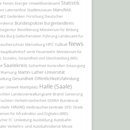
Statistik
e
Ferien
Energie
Umweltbundesamt
Mansfeld-
ert
Stadtmuseum
Laternenfest
arz
Deutscher
Gedenken
Forschung
Bundespolizei
Burgenlandkreis
rdienst
tsagentur
Bevölkerung
Ministerium für Bildung
Führung
Landesamt für
Kita
Burg Giebichenstein
News
HFC
raucherschutz
Merseburg
Fußball
Hauptbahnhof
Feuerwehr
verdi
Ministerium für
t, Soziales, Gesundheit und Gleichstellung (MS)
Saalekreis
le
Sicherheit
Kontrollen
Entsorgung
Martin-Luther-Universität
Warnung
Gesundheit
Öffentlichkeitsfahndung
ellung
Halle (Saale)
Marktplatz
ium
Umwelt
Brand
ichten
Landesverwaltungsamt
Sanierung
nachten
Bundesrat
Verkehrssicherheit
DEKRA
HAVAG
Verbraucherzentrale
erkehr
SPD
Streik
erium für Infrastruktur und Digitales (MID)
Umleitung
Ausbildung
Autobahn
scher FC
aler Verkehrs- und Autobahndienst
Messe