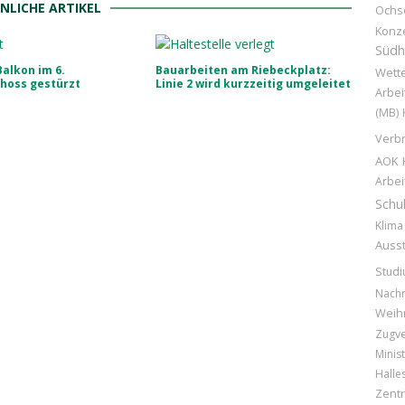
NLICHE ARTIKEL
Ochs
Konz
Südh
Balkon im 6.
Bauarbeiten am Riebeckplatz:
Wette
hoss gestürzt
Linie 2 wird kurzzeitig umgeleitet
Arbei
(MB)
Verb
AOK
Arbei
Schu
Klima
Ausst
Stud
Nachr
Weih
Zugv
Minist
Halle
Zentr