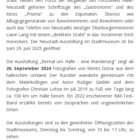
Stadt. Neben den Fotos der Mitglieder des Fotozirkels Halle-
Neustadt gehören Schriftzüge des „Gastronoms“ und des
Kinos „Prisma“ zu den Exponaten. Ebenso wie
Alltagsgegenstände von Bewohnerinnen und Bewohnern oder
auch das Telefon von Neustadts einstiger Oberbürgermeisterin
Liane Lang mit einem „direktem Draht“ in das Vorzimmer Erich
Honeckers. Die Neustadt-Ausstellung im Stadtmuseum ist bis
zum 29. Juni 2025 geöffnet.
Die Ausstellung „Einmal um Halle – eine Wanderung“ zeigt ab
26. September 2024
Fotografien von Moritz Götze aus dem
halleschen Umland. Der Künstler wanderte gemeinsam mit
dem Malerkollegen und Autor Rüdiger Giebler und dem
Fotografen Christian Lohse im Juli 2019 zu Fuß vier Tage lang
ca. 100 km um Halle herum. Ein 2022 erschienener Bild-Text-
Band erzählte bereits von Gesprächen und ungewöhnlichen
Orten.
Die Ausstellungen sind zu den gewohnten Öffnungszeiten des
Stadtmuseums, Dienstag bis Sonntag, von 10 bis 17 Uhr, zu
sehen.