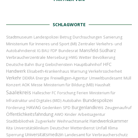
SCHLAGWORTE
Stadtmuseum
Landespolizei
Betrug
Durchsuchungen
Sanierung
Ministerium für Inneres und Sport (MI)
Zentraler Verkehrs- und
Mansfeld-Südharz
Bundesrat
Autobahndienst
IG BAU
FDP
Verbraucherzentrale
Merseburg
Wetter
HWG
Bevölkerung
HFC
Hauptbahnhof
Deutsche Bahn
Burg Giebichenstein
Handwerk
Elisabeth-Krankenhaus
Warnung
Verkehrssicherheit
Verkehr
Freiwilligen-Agentur
DEKRA
Energie
Umweltbundesamt
Müll
Konzert
AOK
Messe
Ministerium für Bildung (MB)
Haushalt
Saalekreis
Hallescher FC
Forschung
Ferien
Ministerium für
Bundespolizei
Autobahn
Infrastruktur und Digitales (MID)
HAVAG
Burgenlandkreis
Zeugenaufruf
Förderung
Gedenken
SPD
Öffentlichkeitsfahndung
Kinder
AWO
Arbeitsagentur
Handwerkskammer
Stadtbibliothek
Zugverkehr
Weihnachtsmarkt
Deutscher Wetterdienst
Unfall
Kita
Universitätsklinikum
Klima
Universitätsmedizin
Sperrung
Landesamt für Verbraucherschutz