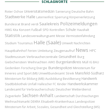
SCHLAGWORTE
Universitätsmedizin
Roter Ochse
Sanierung
Deutsche Bahn
Stadtwerke Halle
Sperrung
Laternenfest
Körperverletzung
Polizeimeldungen
Saalekreis
Bundesrat
Brand
verdi
Schule
Konzert
HWG
Kita
Fußball
SPD
Kontrollen
Haushalt
Statistik
Landesverwaltungsamt
Messe
Vermisstenfahndung
Halle (Saale)
Studium
Tourismus
Umwelt
Nachrichten
News
HFC
Hauptbahnhof
Umleitung
Zeugenaufruf
Ferien
Gesundheit
Stadtmuseum
Verbraucherzentrale
Burg
Burgenlandkreis
Weihnachten
Giebichenstein
AWO
Müll
IG BAU
Bundespolizei
Ministerium für
Gedenken
Forschung
Energie
Mansfeld-Südharz
Inneres und Sport (MI)
Umweltbundesamt
Streik
Handwerk
Ausbildung
Ministerium für Bildung (MB)
Bevölkerung
Handwerkskammer
Unfall
Kinder
Stadtbibliothek
Hallescher FC
Landesamt für Verbraucherschutz
Deutscher Wetterdienst
Sachsen-Anhalt
Zugverkehr
Landwirtschaft
Durchsuchungen
Weihnachtsmarkt
DEKRA
Elisabeth-Krankenhaus
Landespolizei
Ministerium für Arbeit, Soziales, Gesundheit und Gleichstellung (MS)