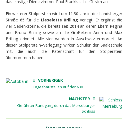
das einstige Dienstzimmer Paul Frankls schließt sich an.
Ein weiterer Stolperstein
wird
um
11.30 Uhr
in der
Landsberger
Str
aße 65
für die
Lieselotte Brilling
verlegt. Er ergänzt
die
vier Gedenksteine, die bereits seit 2014 an
deren Eltern
Regina
und Bruno Brilling
sowie an die Großeltern Anna und Max
Brilling
erinnert.
Alle
v
ier wurden
in
Auschwitz ermordet.
An
d
ieser
Stolpers
tein
–
Verlegung
wirken Schüler der Saaleschule
mit, die auch die Patenschaft für den Stolperstein
übernommen haben.
VORHERIGER
Tagesbaustellen auf der A38
NÄCHSTER
Geführter Rundgang durch das Merseburger
Schloss