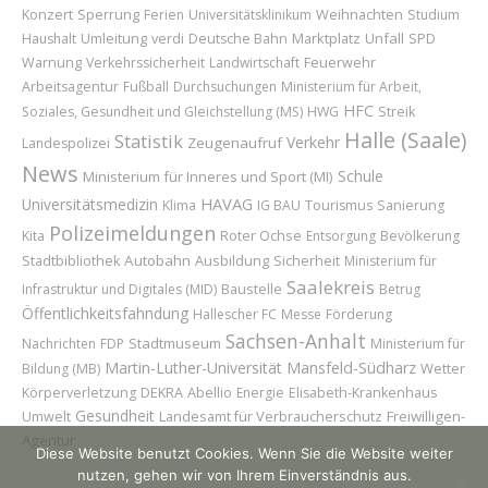
Konzert
Sperrung
Weihnachten
Ferien
Universitätsklinikum
Studium
Umleitung
Marktplatz
Unfall
Haushalt
verdi
Deutsche Bahn
SPD
Feuerwehr
Warnung
Verkehrssicherheit
Landwirtschaft
Arbeitsagentur
Fußball
Durchsuchungen
Ministerium für Arbeit,
HFC
Soziales, Gesundheit und Gleichstellung (MS)
HWG
Streik
Halle (Saale)
Statistik
Verkehr
Zeugenaufruf
Landespolizei
News
Schule
Ministerium für Inneres und Sport (MI)
HAVAG
Universitätsmedizin
Klima
IG BAU
Tourismus
Sanierung
Polizeimeldungen
Roter Ochse
Kita
Entsorgung
Bevölkerung
Autobahn
Ausbildung
Sicherheit
Stadtbibliothek
Ministerium für
Saalekreis
Baustelle
Infrastruktur und Digitales (MID)
Betrug
Öffentlichkeitsfahndung
Hallescher FC
Messe
Förderung
Sachsen-Anhalt
Stadtmuseum
Nachrichten
FDP
Ministerium für
Martin-Luther-Universität
Mansfeld-Südharz
Wetter
Bildung (MB)
Abellio
Körperverletzung
DEKRA
Energie
Elisabeth-Krankenhaus
Gesundheit
Landesamt für Verbraucherschutz
Freiwilligen-
Umwelt
Agentur
Diese Website benutzt Cookies. Wenn Sie die Website weiter
nutzen, gehen wir von Ihrem Einverständnis aus.