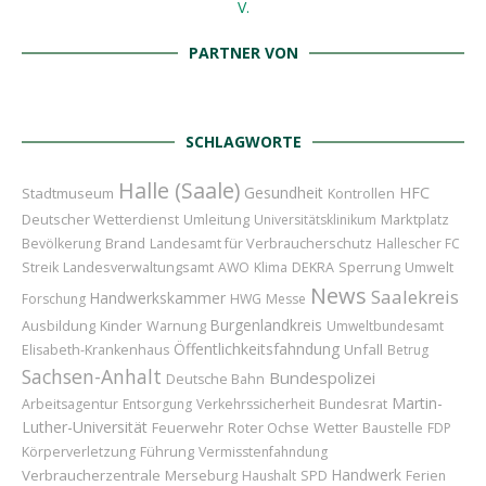
PARTNER VON
SCHLAGWORTE
Halle (Saale)
Gesundheit
HFC
Stadtmuseum
Kontrollen
Deutscher Wetterdienst
Umleitung
Marktplatz
Universitätsklinikum
Brand
Landesamt für Verbraucherschutz
Bevölkerung
Hallescher FC
Sperrung
Streik
Landesverwaltungsamt
AWO
Klima
DEKRA
Umwelt
News
Saalekreis
Handwerkskammer
Forschung
HWG
Messe
Burgenlandkreis
Ausbildung
Kinder
Warnung
Umweltbundesamt
Öffentlichkeitsfahndung
Unfall
Elisabeth-Krankenhaus
Betrug
Sachsen-Anhalt
Bundespolizei
Deutsche Bahn
Martin-
Bundesrat
Arbeitsagentur
Entsorgung
Verkehrssicherheit
Luther-Universität
Feuerwehr
Roter Ochse
Wetter
Baustelle
FDP
Führung
Körperverletzung
Vermisstenfahndung
Handwerk
Verbraucherzentrale
Merseburg
Haushalt
SPD
Ferien