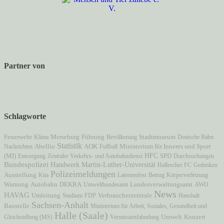
Partner von
Schlagworte
Stadtmuseum
Feuerwehr
Klima
Merseburg
Führung
Bevölkerung
Deutsche Bahn
Statistik
AOK
Ministerium für Inneres und Sport
Nachrichten
Abellio
Fußball
HFC
(MI)
Entsorgung
Zentraler Verkehrs- und Autobahndienst
SPD
Durchsuchungen
Bundespolizei
Martin-Luther-Universität
Handwerk
Hallescher FC
Gedenken
Polizeimeldungen
Ausstellung
Kita
Laternenfest
Betrug
Körperverletzung
Autobahn
Warnung
DEKRA
Umweltbundesamt
Landesverwaltungsamt
AWO
News
HAVAG
Verbraucherzentrale
Umleitung
Studium
FDP
Haushalt
Sachsen-Anhalt
Baustelle
Ministerium für Arbeit, Soziales, Gesundheit und
Halle (Saale)
Gleichstellung (MS)
Vermisstenfahndung
Umwelt
Konzert