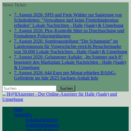
News Ticker
7. August 2026:
SPD und Freie Wähler zur Sanierung von
Schultoiletten: “Verwaltung darf keine Förderhindernisse
erfinden”
Lokale Nachrichten - Halle (Saale) & Umgebung
7. August 2026:
Pkw-Kontrolle führt zu Durchsuchung und
Festnahmen
Polizeimeldungen
7. August 2026:
Sonderausstellung “Die Schamanin” im
Landesmuseum für Vorgeschichte erreicht Besuchermarke
von 50.000
Lokale Nachrichten - Halle (Saale) & Umgebung
7. August 2026:
Gelungener Auftakt: „Im Sommer nach 8“
begeistert den Marktplatz
Lokale Nachrichten - Halle (Saale)
& Umgebung
7. August 2026:
644 Euro pro Monat erhielten BAföG-
Geförderte im Jahr 2025
Sachsen-Anhalt Info
Suchen
nach:
Start
Aktuelles
Lokalnachrichten
Polizeimeldungen
Aus dem Rathaus