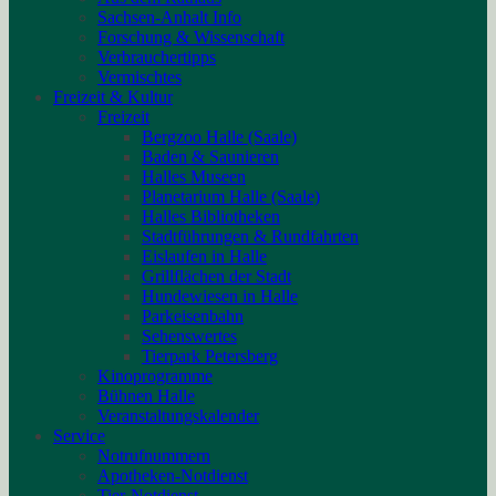
Sachsen-Anhalt Info
Forschung & Wissenschaft
Verbrauchertipps
Vermischtes
Freizeit & Kultur
Freizeit
Bergzoo Halle (Saale)
Baden & Saunieren
Halles Museen
Planetarium Halle (Saale)
Halles Bibliotheken
Stadtführungen & Rundfahrten
Eislaufen in Halle
Grillflächen der Stadt
Hundewiesen in Halle
Parkeisenbahn
Sehenswertes
Tierpark Petersberg
Kinoprogramme
Bühnen Halle
Veranstaltungskalender
Service
Notrufnummern
Apotheken-Notdienst
Tier-Notdienst