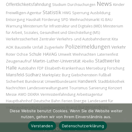
News
Öffentlichkeitsfahndung
Kinder
Studium
Durchsuchungen
Statistik
Freiwilligen-Agentur
Sperrung
Ausbildung
HWG
Entsorgung
Haushalt
Förderung
SPD
Weihnachtsmarkt
IG BAU
Warnung
Ministerium für Infrastruktur und Digitales (MID)
Ministerium
für Arbeit, Soziales, Gesundheit und Gleichstellung (MS)
Verkehrssicherheit
Zentraler Verkehrs- und Autobahndienst
Kita
Polizeimeldungen
Verkehr
AOK
Baustelle
Unfall
Zugverkehr
HAVAG
Schule
Roter Ochse
Weihnachten
Umwelt
Laternenfest
Stadtwerke
Martin-Luther-Universität
Zeugenaufruf
Abellio
Halle
Autobahn
Merseburg
FDP
Elisabeth-Krankenhaus
Forschung
Mansfeld-Südharz
Marktplatz
Burg Giebichenstein
Fußball
Handwerk
Sicherheit
Bundesrat
Umweltbundesamt
Stadtbibliothek
Konzert
Nachrichten
Landesverwaltungsamt
Tourismus
Sanierung
Messe
AWO
DEKRA
Vermisstenfahndung
Arbeitsagentur
Hauptbahnhof
Landesamt für
Deutsche Bahn
Ferien
Energie
Burgenlandkreis
Verbraucherschutz
Brand
Landespolizei
Diese Website benutzt Cookies. Wenn Sie die Website weiter
nutzen, gehen wir von Ihrem Einverständnis aus.
Verstanden
Datenschutzerklärung
Copyright © 2026 | H@llAnzeiger