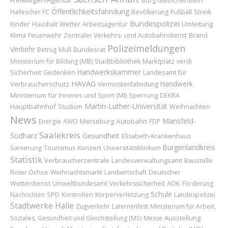
Freiwilligen-Agentur
Burg Giebichenstein
Öffentlichkeitsfahndung
Hallescher FC
Bevölkerung
Fußball
Streik
Bundespolizei
Kinder
Wetter
Umleitung
Haushalt
Arbeitsagentur
Feuerwehr
Brand
Klima
Zentraler Verkehrs- und Autobahndienst
Polizeimeldungen
Verkehr
Bundesrat
Betrug
Müll
Marktplatz
Ministerium für Bildung (MB)
Stadtbibliothek
verdi
Handwerkskammer
Sicherheit
Landesamt für
Gedenken
HAVAG
Handwerk
Verbraucherschutz
Vermisstenfahndung
Ministerium für Inneres und Sport (MI)
Sperrung
DEKRA
Martin-Luther-Universität
Hauptbahnhof
Weihnachten
Studium
News
Mansfeld-
Merseburg
Autobahn
Energie
AWO
FDP
Saalekreis
Südharz
Gesundheit
Elisabeth-Krankenhaus
Burgenlandkreis
Konzert
Sanierung
Tourismus
Universitätsklinikum
Statistik
Verbraucherzentrale
Baustelle
Landesverwaltungsamt
Roter Ochse
Deutscher
Weihnachtsmarkt
Landwirtschaft
Wetterdienst
AOK
Umweltbundesamt
Verkehrssicherheit
Förderung
Schule
Nachrichten
SPD
Kontrollen
Körperverletzung
Landespolizei
Stadtwerke Halle
Zugverkehr
Laternenfest
Ministerium für Arbeit,
Ausstellung
Soziales, Gesundheit und Gleichstellung (MS)
Messe