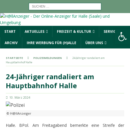
Werkzeugleiste öffnen
START
AKTUELLES
FREIZEIT & KULTUR
SERVICE
ARCHIV
IHRE WERBUNG FÜR (H)ALLE
ÜBER UNS
STARTSEITE
POLIZEIMELDUNGEN
24-Jähriger randaliert am
Hauptbahnhof Halle
24-Jähriger randaliert am
Hauptbahnhof Halle
10. März 2024
© H@llAnzeiger
Halle. BPol. Am Freitagabend bemerkte eine Streife der