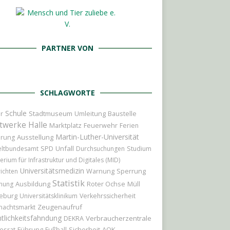
PARTNER VON
SCHLAGWORTE
Schule
r
Stadtmuseum
Umleitung
Baustelle
twerke Halle
Marktplatz
Feuerwehr
Ferien
Martin-Luther-Universität
Ausstellung
erung
Unfall
ltbundesamt
SPD
Durchsuchungen
Studium
erium für Infrastruktur und Digitales (MID)
Universitätsmedizin
Sperrung
ichten
Warnung
Statistik
Ausbildung
Roter Ochse
hung
Müll
eburg
Universitätsklinikum
Verkehrssicherheit
Zeugenaufruf
nachtsmarkt
tlichkeitsfahndung
Verbraucherzentrale
DEKRA
esrat
Führung
Sicherheit
AOK
Fußball