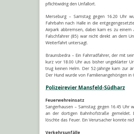
pflichtwidrig den Unfallort.
Merseburg – Samstag gegen 16.20 Uhr wur
Fahrbahn nach Halle in die entgegengesetz
Airpark abbremsen, dabei kam es zu einem Au
Falschfahrer (85) war nicht direkt an dem Unf
Weiterfahrt untersagt.
Braunsbedra – Ein Fahrradfahrer, der mit se
kurz vor 18.00 Uhr aus bisher ungeklärter Ur
trug keinen Helm. Der 52-Jährige kam zur är
Der Hund wurde von Familienangehörigen i
Polizeirevier Mansfeld-Südharz
Feuerwehreinsatz
Sangerhausen – Samstag gegen 16.45 Uhr wu
an der dortigen Bahnhofstraße gemeldet. D
löschte das Feuer. Ein Verursacher konnte nich
Verkehrsunfälle