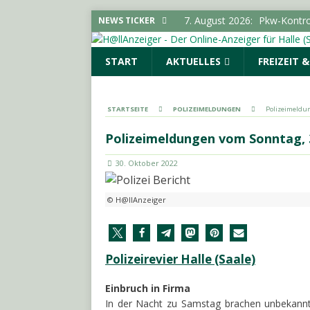
7. August 2026:
Pkw-Kontro
NEWS TICKER
POLIZEIMELDUNGEN
START
AKTUELLES
FREIZEIT 
7. August 2026:
Sonderauss
Vorgeschichte erreicht Bes
(SAALE) & UMGEBUNG
STARTSEITE
POLIZEIMELDUNGEN
Polizeimeldun
7. August 2026:
Gelungener
Polizeimeldungen vom Sonntag, 
LOKALE NACHRICHTEN - H
30. Oktober 2022
7. August 2026:
644 Euro p
SACHSEN-ANHALT INFO
© H@llAnzeiger
7. August 2026:
SPD und Fre
keine Förderhindernisse erf
UMGEBUNG
Polizeirevier Halle (Saale)
Einbruch in Firma
In der Nacht zu Samstag brachen unbekannte 