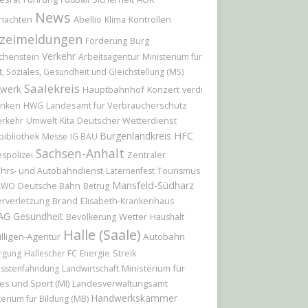
News
nachten
Abellio
Klima
Kontrollen
izeimeldungen
Förderung
Burg
Verkehr
chenstein
Arbeitsagentur
Ministerium für
t, Soziales, Gesundheit und Gleichstellung (MS)
Saalekreis
werk
Hauptbahnhof
Konzert
verdi
Landesamt für Verbraucherschutz
nken
HWG
Deutscher Wetterdienst
erkehr
Umwelt
Kita
Burgenlandkreis
HFC
bibliothek
Messe
IG BAU
Sachsen-Anhalt
spolizei
Zentraler
hrs- und Autobahndienst
Laternenfest
Tourismus
Mansfeld-Südharz
AWO
Deutsche Bahn
Betrug
Brand
rverletzung
Elisabeth-Krankenhaus
AG
Gesundheit
Wetter
Bevölkerung
Haushalt
Halle (Saale)
illigen-Agentur
Autobahn
rgung
Hallescher FC
Energie
Streik
Ministerium für
sstenfahndung
Landwirtschaft
es und Sport (MI)
Landesverwaltungsamt
Handwerkskammer
terium für Bildung (MB)