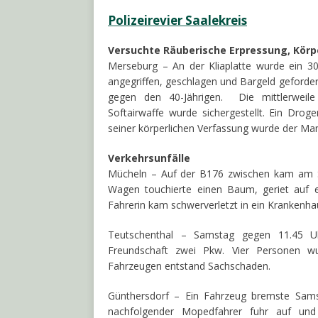
Polizeirevier Saalekreis
Versuchte Räuberische Erpressung, Kör
Merseburg – An der Kliaplatte wurde ein 3
angegriffen, geschlagen und Bargeld geforder
gegen den 40-Jährigen. Die mittlerweile
Softairwaffe wurde sichergestellt. Ein Droge
seiner körperlichen Verfassung wurde der Mann
Verkehrsunfälle
Mücheln – Auf der B176 zwischen kam am S
Wagen touchierte einen Baum, geriet auf e
Fahrerin kam schwerverletzt in ein Krankenh
Teutschenthal – Samstag gegen 11.45 Uh
Freundschaft zwei Pkw. Vier Personen wu
Fahrzeugen entstand Sachschaden.
Günthersdorf – Ein Fahrzeug bremste Sams
nachfolgender Mopedfahrer fuhr auf und s