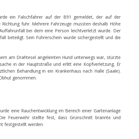
de ein Falschfahrer auf der B91 gemeldet, der auf der
te Richtung fuhr. Mehrere Fahrzeuge mussten deshalb Höhe
ffahrunfall bei dem eine Person leichtverletzt wurde. Der
all beteiligt. Sein Führerschein wurde sichergestellt und die
inem am Drahtesel angeleinten Hund unterwegs war, stürzte
sache in der Hauptstraße und erlitt eine Kopfverletzung. Er
ztlichen Behandlung in ein Krankenhaus nach Halle (Saale).
n Obhut genommen.
rde eine Rauchentwicklung im Bereich einer Gartenanlage
ie Feuerwehr stellte fest, dass Grünschnitt brannte und
t festgestellt werden.