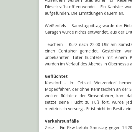
Außerdem wurden Staufächer für Reserveka
Dieselkraftstoff entwendet. Ein Kanister w
aufgefunden. Die Ermittlungen dauern an.
Weißenfels – Samstagmittag wurde der Einbr
Garagen wurde nichts entwendet, aus der Dr
Teuchern – Kurz nach 22.00 Uhr am Samstag
einen Container gemeldet. Gestohlen wur
unbekannten Täter flüchteten mit einem 
wurden im Verlauf des Abends in Obernessa a
Geflüchtet
Karsdorf – Im Ortsteil Wetzendorf bemer
Mopedfahrer, der ohne Kennzeichen an der Si
wollten flüchtete der Simsonfahrer, kam d
setzte seine Flucht zu Fuß fort, wurde jed
medizinisch versorgt. Er ist nicht im Besitz e
Verkehrsunfälle
Zeitz – Ein Pkw befuhr Samstag gegen 14.20