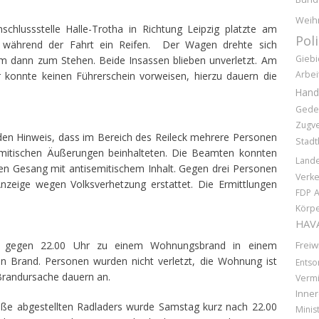
Weih
chlussstelle Halle-Trotha in Richtung Leipzig platzte am
Pol
ährend der Fahrt ein Reifen. Der Wagen drehte sich
Giebi
am dann zum Stehen. Beide Insassen blieben unverletzt. Am
Arbei
 konnte keinen Führerschein vorweisen, hierzu dauern die
Hand
Gede
Zugv
 den Hinweis, dass im Bereich des Reileck mehrere Personen
Stadt
mitischen Äußerungen beinhalteten. Die Beamten konnten
Lande
den Gesang mit antisemitischem Inhalt. Gegen drei Personen
Verke
nzeige wegen Volksverhetzung erstattet. Die Ermittlungen
FDP
Körpe
HAV
g gegen 22.00 Uhr zu einem Wohnungsbrand in einem
Freiw
n Brand. Personen wurden nicht verletzt, die Wohnung ist
Entso
Brandursache dauern an.
Vermi
Inner
aße abgestellten Radladers wurde Samstag kurz nach 22.00
Minis