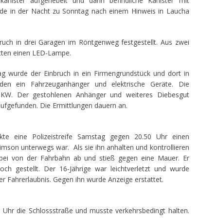
nister aufgehebelt und darin befindliche Kanister mit
urde in der Nacht zu Sonntag nach einem Hinweis in Laucha
uch in drei Garagen im Röntgenweg festgestellt. Aus zwei
itten einen LED-Lampe.
 wurde der Einbruch in ein Firmengrundstück und dort in
den ein Fahrzeuganhänger und elektrische Geräte. Die
PKW. Der gestohlenen Anhänger und weiteres Diebesgut
ufgefunden. Die Ermittlungen dauern an.
kte eine Polizeistreife Samstag gegen 20.50 Uhr einen
mson unterwegs war. Als sie ihn anhalten und kontrollieren
abei von der Fahrbahn ab und stieß gegen eine Mauer. Er
och gestellt. Der 16-Jährige war leichtverletzt und wurde
iner Fahrerlaubnis. Gegen ihn wurde Anzeige erstattet.
 Uhr die Schlossstraße und musste verkehrsbedingt halten.