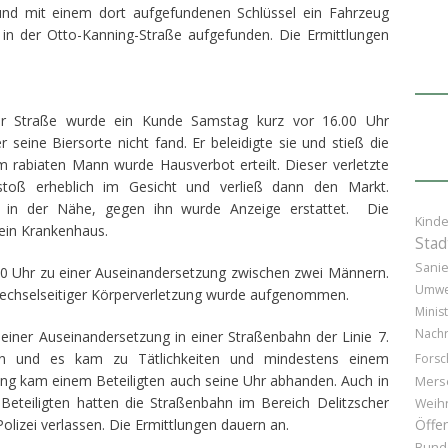
nd mit einem dort aufgefundenen Schlüssel ein Fahrzeug
in der Otto-Kanning-Straße aufgefunden. Die Ermittlungen
er Straße wurde ein Kunde Samstag kurz vor 16.00 Uhr
 seine Biersorte nicht fand. Er beleidigte sie und stieß die
m rabiaten Mann wurde Hausverbot erteilt. Dieser verletzte
stoß erheblich im Gesicht und verließ dann den Markt.
en in der Nähe, gegen ihn wurde Anzeige erstattet. Die
Kinde
 ein Krankenhaus.
Stad
Sani
20 Uhr zu einer Auseinandersetzung zwischen zwei Männern.
Umwe
 wechselseitiger Körperverletzung wurde aufgenommen.
Minist
Nachr
ner Auseinandersetzung in einer Straßenbahn der Linie 7.
en und es kam zu Tätlichkeiten und mindestens einem
Forsc
ng kam einem Beteiligten auch seine Uhr abhanden. Auch in
Mers
Beteiligten hatten die Straßenbahn im Bereich Delitzscher
Weih
Polizei verlassen. Die Ermittlungen dauern an.
Öffen
Bund