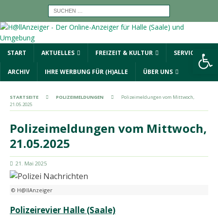
Werkzeugleiste öffnen
START
AKTUELLES
FREIZEIT & KULTUR
SERVICE
ARCHIV
IHRE WERBUNG FÜR (H)ALLE
ÜBER UNS
STARTSEITE
POLIZEIMELDUNGEN
Polizeimeldungen vom Mittwoch,
21.05.2025
Polizeimeldungen vom Mittwoch,
21.05.2025
21. Mai 2025
© H@llAnzeiger
Polizeirevier Halle (Saale)