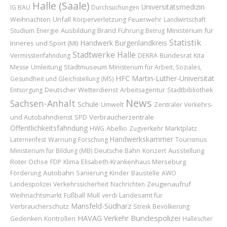
Halle (Saale)
Universitätsmedizin
IG BAU
Durchsuchungen
Weihnachten
Unfall
Feuerwehr
Körperverletzung
Landwirtschaft
Ausbildung
Brand
Führung
Ministerium für
Studium
Energie
Betrug
Statistik
Handwerk
Burgenlandkreis
Inneres und Sport (MI)
Stadtwerke Halle
Bundesrat
Vermisstenfahndung
DEKRA
Kita
Umleitung
Stadtmuseum
Messe
Ministerium für Arbeit, Soziales,
HFC
Martin-Luther-Universität
Gesundheit und Gleichstellung (MS)
Deutscher Wetterdienst
Entsorgung
Arbeitsagentur
Stadtbibliothek
News
Sachsen-Anhalt
Schule
Umwelt
Zentraler Verkehrs-
Verbraucherzentrale
und Autobahndienst
SPD
Öffentlichkeitsfahndung
Abellio
Marktplatz
HWG
Zugverkehr
Handwerkskammer
Laternenfest
Warnung
Forschung
Tourismus
Konzert
Ausstellung
Ministerium für Bildung (MB)
Deutsche Bahn
Roter Ochse
Merseburg
FDP
Klima
Elisabeth-Krankenhaus
Autobahn
Kinder
Baustelle
Förderung
Sanierung
AWO
Zeugenaufruf
Landespolizei
Verkehrssicherheit
Nachrichten
Landesamt für
Weihnachtsmarkt
Fußball
Müll
verdi
Mansfeld-Südharz
Verbraucherschutz
Streik
Bevölkerung
HAVAG
Bundespolizei
Verkehr
Gedenken
Kontrollen
Hallescher