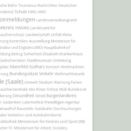
Deutscher
sche Bahn
Tourismus
Nachrichten
Schule
rdienst
HWG
AWO
izeimeldungen
Landesverwaltungsamt
ekreis
HAVAG
Landesamt für
raucherschutz
Unfall
Landwirtschaft
Klima
Ausstellung
erung
Kontrollen
Ministerium für
Hauptbahnhof
truktur und Digitales (MID)
ildung
Sicherheit
Betrug
Elisabeth-Krankenhaus
Stadtmuseum
Umleitung
Giebichenstein
Mansfeld-Südharz
platz
Konzert
Weihnachten
Bundespolizei
Verkehr
erung
Weihnachtsmarkt
le (Saale)
Umwelt
Studium
Warnung
Ferien
raucherzentrale
Roter Ochse
Bundesrat
Kita
Müll
Gesundheit
Burgenlandkreis
kerung
Streik
r
Freiwilligen-Agentur
Gedenken
Laternenfest
enaufruf
Baustelle
Autobahn
Durchsuchungen
aler Verkehrs- und Autobahndienst
Ministerium für Inneres und Sport (MI)
bibliothek
scher FC
Ministerium für Arbeit, Soziales,