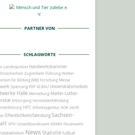
PARTNER VON
SCHLAGWORTE
Handwerkskammer
io
Landespolizei
Führung
Wetter
hrssicherheit
Zugverkehr
terium für Bildung (MB)
Forschung
Messe
werk
Universitätsmedizin
Sperrung
FDP
IG BAU
twerke Halle
Martin-Luther-
Merseburg
rsität
Entsorgung
Vermisstenfahndung
HFC
AOK
rverletzung
Arbeitsagentur
verdi
Sachsen-
Öffentlichkeitsfahndung
ie
alt
Feuerwehr
SPD
Umweltbundesamt
DEKRA
News
Statistik
rsitätsklinikum
Fußball