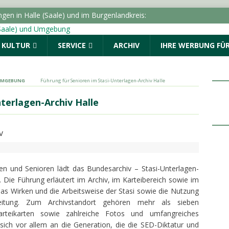
en in Halle (Saale) und im Burgenlandkreis:
den
POLIZEIMELDUNGEN
& KULTUR
SERVICE
ARCHIV
IHRE WERBUNG FÜR
uss für den Star Park: Oberbürgermeister trifft die
g und Kabelsketal
LOKALE NACHRICHTEN - HALLE (SAALE)
 UMGEBUNG
Führung für Senioren im Stasi-Unterlagen-Archiv Halle
tert Online-Dienste um „Belehrung nach
terlagen-Archiv Halle
KALE NACHRICHTEN - HALLE (SAALE) & UMGEBUNG
erkehrskontrolle – Polizei kann zwei Personen stellen
ungen vom Mittwoch, 05.08.2026
POLIZEIMELDUNGEN
nen und Senioren lädt das Bundesarchiv – Stasi-Unterlagen-
n. Die Führung erläutert im Archiv, im Karteibereich sowie im
s Wirken und die Arbeitsweise der Stasi sowie die Nutzung
eitung. Zum Archivstandort gehören mehr als sieben
Karteikarten sowie zahlreiche Fotos und umfangreiches
 sich vor allem an die Generation, die die SED-Diktatur und