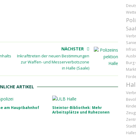
Deut
Wette
Pol
Saal
Verb
Sani
NÄCHSTER
Infras
nhalts
Inkrafttreten der neuen Bestimmungen
Ausb
zur Waffen- und Messerverbotszone
Burg 
in Halle (Saale)
Markt
Förd
Hal
NLICHE ARTIKEL
Verb
Bevöl
Kinde
e am Hauptbahnhof
Steintor-Bibliothek: Mehr
Arbeitsplätze und Ruhezonen
Zeug
Zentr
Stadt
Halle