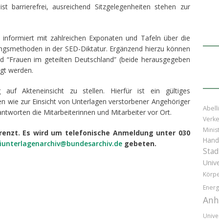
st barrierefrei, ausreichend Sitzgelegenheiten stehen zur
 informiert mit zahlreichen Exponaten und Tafeln über die
ngsmethoden in der SED-Diktatur. Ergänzend hierzu können
nd “Frauen im geteilten Deutschland” (beide herausgegeben
igt werden.
auf Akteneinsicht zu stellen. Hierfür ist ein gültiges
n wie zur Einsicht von Unterlagen verstorbener Angehöriger
Abell
tworten die Mitarbeiterinnen und Mitarbeiter vor Ort.
Verke
Minis
renzt. Es wird um telefonische Anmeldung unter 030
Hand
siunterlagenarchiv@bundesarchiv.de
gebeten.
Stad
Unive
Körpe
Energ
Anh
Unive