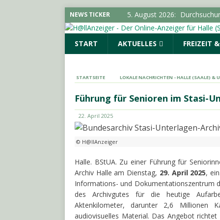
5. August 2026:
Durchsuchung
NEWS TICKER
Cannabisplantage aufgefun
START
AKTUELLES
FREIZEIT 
5. August 2026:
Schulterschl
Bürgermeister von Landsber
& UMGEBUNG
STARTSEITE
LOKALE NACHRICHTEN - HALLE (SAALE) &
5. August 2026:
Stadt erwei
Führung für Senioren im Stasi-Un
Infektionsschutzgesetz“
LO
22. April 2025
5. August 2026:
Flucht vor V
POLIZEIMELDUNGEN
© H@llAnzeiger
5. August 2026:
Polizeimeld
Halle. BStUA. Zu einer Führung für Seniorin
Archiv Halle am Dienstag,
29. April 2025
, ei
Informations- und Dokumentationszentrum da
des Archivgutes für die heutige Aufarb
Aktenkilometer, darunter 2,6 Millionen 
audiovisuelles Material. Das Angebot richtet