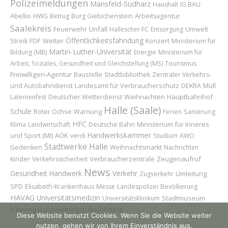
Polizeimeldungen
Mansfeld-Südharz
Haushalt
IG BAU
Abellio
HWG
Betrug
Burg Giebichenstein
Arbeitsagentur
Saalekreis
Feuerwehr
Unfall
Hallescher FC
Entsorgung
Umwelt
Öffentlichkeitsfahndung
Wetter
Konzert
Streik
FDP
Ministerium für
Martin-Luther-Universität
Bildung (MB)
Energie
Ministerium für
Arbeit, Soziales, Gesundheit und Gleichstellung (MS)
Tourismus
Freiwilligen-Agentur
Baustelle
Stadtbibliothek
Zentraler Verkehrs-
Landesamt für Verbraucherschutz
und Autobahndienst
DEKRA
Müll
Deutscher Wetterdienst
Weihnachten
Hauptbahnhof
Laternenfest
Halle (Saale)
Schule
Roter Ochse
Warnung
Ferien
Sanierung
HFC
Ministerium für Inneres
Klima
Landwirtschaft
Deutsche Bahn
Handwerkskammer
und Sport (MI)
AOK
verdi
Studium
AWO
Stadtwerke Halle
Gedenken
Weihnachtsmarkt
Nachrichten
Kinder
Verbraucherzentrale
Zeugenaufruf
Verkehrssicherheit
News
Gesundheit
Handwerk
Verkehr
Umleitung
Zugverkehr
SPD
Elisabeth-Krankenhaus
Messe
Landespolizei
Bevölkerung
HAVAG
Universitätsmedizin
Stadtmuseum
Universitätsklinikum
Führung
Ausbildung
Durchsuchungen
Diese Website benutzt Cookies. Wenn Sie die Website weiter
nutzen, gehen wir von Ihrem Einverständnis aus.