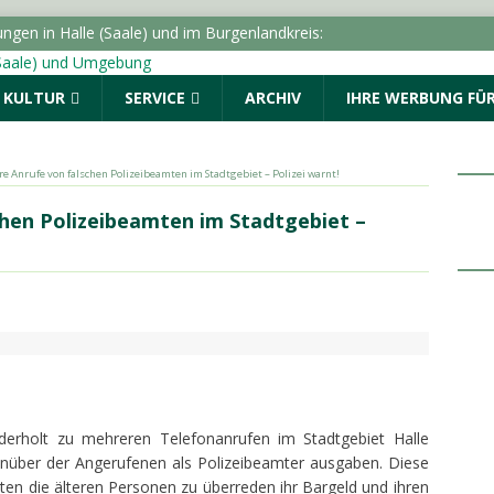
luss für den Star Park: Oberbürgermeister trifft die
rg und Kabelsketal
LOKALE NACHRICHTEN - HALLE
& KULTUR
SERVICE
ARCHIV
IHRE WERBUNG FÜR
itert Online-Dienste um „Belehrung nach
LOKALE NACHRICHTEN - HALLE (SAALE) & UMGEBUNG
e Anrufe von falschen Polizeibeamten im Stadtgebiet – Polizei warnt!
Verkehrskontrolle – Polizei kann zwei Personen stellen
hen Polizeibeamten im Stadtgebiet –
dungen vom Mittwoch, 05.08.2026
POLIZEIMELDUNGEN
gen in Halle (Saale) und im Burgenlandkreis:
nden
POLIZEIMELDUNGEN
erholt zu mehreren Telefonanrufen im Stadtgebiet Halle
enüber der Angerufenen als Polizeibeamter ausgaben. Diese
ten die älteren Personen zu überreden ihr Bargeld und ihren