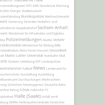
Stadtwerke Halle
enaufruf
Bundesrat
esverwaltungsamt
SPD
AWO
Warnung
Stadtmuseum
IG BAU
Energie
Bundespolizei
sstenfahndung
Weihnachtsmarkt
werk
Sanierung
Zentraler Verkehrs- und
Sachsen-Anhalt
Hauptbahnhof
bahndienst
rwehr
Ministerium für Infrastruktur und Digitales
Polizeimeldungen
Verkehr
Abellio
Kita
rsitätsmedizin
Ministerium für Bildung (MB)
Gesundheit
Konzert
rsitätsklinikum
Klima
Ferien
Martin-Luther-Universität
Autobahn
alt
Müll
istik
Umleitung
Studium
FDP
Landespolizei
News
werkskammer
Landesamt für
Fußball
raucherschutz
Ausstellung
Ausbildung
Weihnachten
ltbundesamt
Durchsuchungen
Sicherheit
erung
Arbeitsagentur
Deutsche Bahn
Schule
nenfest
Betrug
Hallescher FC
Halle (Saale)
Unfall
bibliothek
verdi
eburg
Verbraucherzentrale
Deutscher
DEKRA