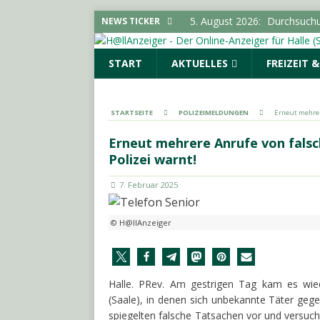
5. August 2026:
Schultersch
NEWS TICKER
Bürgermeister von Landsbe
START
AKTUELLES
FREIZEIT 
(SAALE) & UMGEBUNG
5. August 2026:
Stadt erwe
Infektionsschutzgesetz“
STARTSEITE
POLIZEIMELDUNGEN
Erneut mehrer
5. August 2026:
Flucht vor 
Erneut mehrere Anrufe von falsc
POLIZEIMELDUNGEN
Polizei warnt!
5. August 2026:
Polizeimel
7. Februar 2025
5. August 2026:
Durchsuchun
Cannabisplantage aufgefu
© H@llAnzeiger
Halle. PRev. Am gestrigen Tag kam es wied
(Saale), in denen sich unbekannte Täter geg
spiegelten falsche Tatsachen vor und versuch