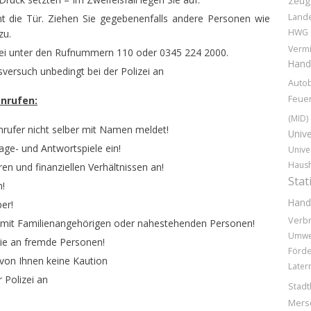
Zeug
Land
t die Tür. Ziehen Sie gegebenenfalls andere Personen wie
HWG
zu.
Vermi
lizei unter den Rufnummern 110 oder 0345 224 2000.
Hand
versuch unbedingt bei der Polizei an
Auto
Feue
anrufen:
(MID)
Anrufer nicht selber mit Namen meldet!
Unive
age- und Antwortspiele ein!
Unive
Haush
ren und finanziellen Verhältnissen an!
Stat
n!
Hand
er!
Verb
 mit Familienangehörigen oder nahestehenden Personen!
Umwe
ie an fremde Personen!
Förd
 von Ihnen keine Kaution
Later
 Polizei an
Stadt
Mers