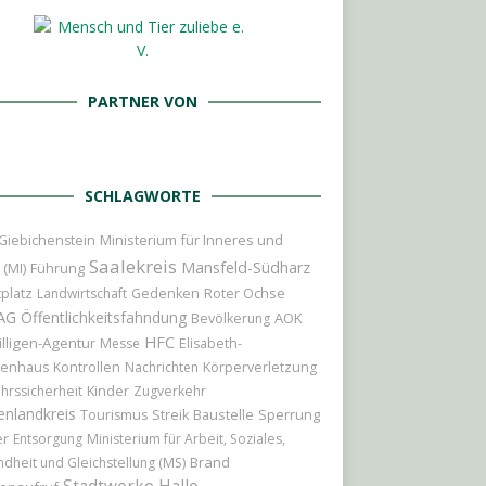
PARTNER VON
SCHLAGWORTE
Ministerium für Inneres und
Giebichenstein
Saalekreis
Mansfeld-Südharz
 (MI)
Führung
platz
Roter Ochse
Landwirtschaft
Gedenken
AG
Öffentlichkeitsfahndung
AOK
Bevölkerung
HFC
illigen-Agentur
Messe
Elisabeth-
kenhaus
Kontrollen
Nachrichten
Körperverletzung
Kinder
hrssicherheit
Zugverkehr
enlandkreis
Baustelle
Sperrung
Tourismus
Streik
er
Entsorgung
Ministerium für Arbeit, Soziales,
Brand
dheit und Gleichstellung (MS)