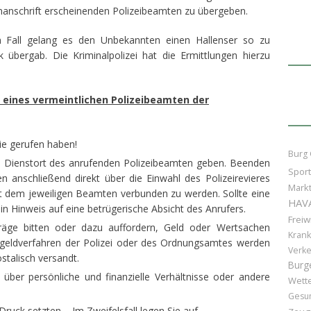
anschrift erscheinenden Polizeibeamten zu übergeben.
n Fall gelang es den Unbekannten einen Hallenser so zu
übergab. Die Kriminalpolizei hat die Ermittlungen hierzu
n eines vermeintlichen Polizeibeamten der
ie gerufen haben!
Burg 
 Dienstort des anrufenden Polizeibeamten geben. Beenden
Sport
n anschließend direkt über die Einwahl des Polizeirevieres
Markt
t dem jeweiligen Beamten verbunden zu werden. Sollte eine
HAV
ein Hinweis auf eine betrügerische Absicht des Anrufers.
Freiw
räge bitten oder dazu auffordern, Geld oder Wertsachen
Kran
geldverfahren der Polizei oder des Ordnungsamtes werden
Verke
talisch versandt.
Burg
über persönliche und finanzielle Verhältnisse oder andere
Wett
Gesun
ruck setzten – Im Zweifelsfall legen Sie auf.