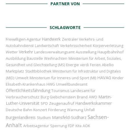
PARTNER VON
SCHLAGWORTE
Handwerk
Freiwilligen-Agentur
Zentraler Verkehrs- und
Autobahndienst
Landwirtschaft
Verkehrssicherheit
Körperverletzung
Verkehr
Wetter
Ausstellung
Hauptbahnhof
Landesverwaltungsamt
Ausbildung
Baustelle
Weihnachten
Ministerium für Arbeit, Soziales,
Abellio
Gesundheit und Gleichstellung (MS)
Energie
verdi
Ferien
Marktplatz
Stadtbibliothek
Ministerium für Infrastruktur und Digitales
HAVAG
Ministerium für Inneres und Sport (MI)
Kinder
(MID)
Umwelt
Elisabeth-Krankenhaus
HWG
Umweltbundesamt
Öffentlichkeitsfahndung
Landesamt für
Tourismus
Martin-
Verbraucherschutz
Brand
Burg Giebichenstein
AWO
Luther-Universität
Handwerkskammer
Zeugenaufruf
SPD
Konzert
Unfall
Deutsche Bahn
Förderung
Warnung
Sachsen-
Burgenlandkreis
Mansfeld-Südharz
Studium
Anhalt
Sperrung
AOK
Arbeitsagentur
FDP
Kita