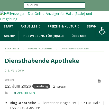
Werkzeugleiste öffnen
START
AKTUELLES
FREIZEIT & KULTUR
SERVICE
ARCHIV
IHRE WERBUNG FÜR (H)ALLE
ÜBER UNS
STARTSEITE
VERANSTALTUNGEN
Diensthabende Apotheke
Diensthabende Apotheke
5. März 2019
WANN:
22. Juni 2026
ganztägig
Repeats
APOTHEKEN
Ring-Apotheke
– Florentiner Bogen 15 | 06128 Halle |
Fon: 0345 4785 731