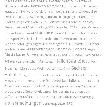
Saalekreis
Unfall
(MID)
Tourismus
Stadtbibliothek
Fußball
Handwerkskammer
HFC
Umleitung
Abellio
Sperrung
Forschung
Hauptbahnhof
verdi
Förderung
Umwelt
Sanierung
Landespolizei
Deutsche Bahn
AWO
Betrug
Studium
Entsorgung
Ministerium für
Bildung (MB)
Gedenken
IG BAU
Ministerium für Arbeit, Soziales,
Gesundheit und Gleichstellung (MS)
Hallescher FC
Zentraler Verkehrs-
Statistik
Konzert
Ministerium für Inneres
und Autobahndienst
und Sport (MI)
Landesamt für Verbraucherschutz
Nachrichten
Handwerk
Wetter
Freiwilligen-Agentur
Kinder
Arbeitsagentur
FDP
Burgenlandkreis
Mansfeld-Südharz
Weihnachtsmarkt
Energie
Martin-Luther-Universität
Haushalt
Zugverkehr
Verkehrssicherheit
Halle (Saale)
Führung
Marktplatz
Feuerwehr
Landwirtschaft
Sachsen-
Sicherheit
Merseburg
Weihnachten
Kita
Klima
Anhalt
Zeugenaufruf
Brand
Baustelle
Landesverwaltungsamt
Stadtwerke Halle
Verbraucherzentrale
Bundesrat
Messe
Müll
Schule
Verkehr
Deutscher
Streik
Laternenfest
Körperverletzung
Gesundheit
Wetterdienst
Stadtmuseum
Umweltbundesamt
Öffentlichkeitsfahndung
Universitätsmedizin
AOK
Warnung
Polizeimeldungen
Bundespolizei
SPD