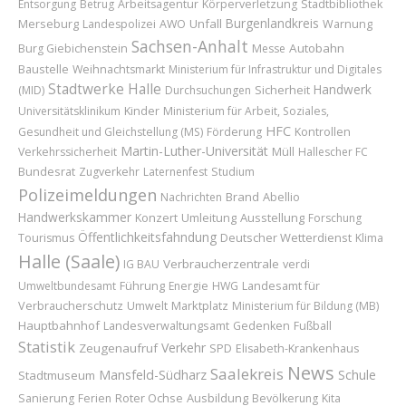
Entsorgung
Betrug
Arbeitsagentur
Körperverletzung
Stadtbibliothek
Burgenlandkreis
Merseburg
Unfall
Landespolizei
AWO
Warnung
Sachsen-Anhalt
Autobahn
Burg Giebichenstein
Messe
Baustelle
Weihnachtsmarkt
Ministerium für Infrastruktur und Digitales
Stadtwerke Halle
Handwerk
Sicherheit
(MID)
Durchsuchungen
Kinder
Universitätsklinikum
Ministerium für Arbeit, Soziales,
HFC
Gesundheit und Gleichstellung (MS)
Förderung
Kontrollen
Martin-Luther-Universität
Verkehrssicherheit
Müll
Hallescher FC
Bundesrat
Zugverkehr
Laternenfest
Studium
Polizeimeldungen
Brand
Abellio
Nachrichten
Handwerkskammer
Konzert
Umleitung
Ausstellung
Forschung
Öffentlichkeitsfahndung
Deutscher Wetterdienst
Tourismus
Klima
Halle (Saale)
Verbraucherzentrale
IG BAU
verdi
Führung
Landesamt für
Umweltbundesamt
Energie
HWG
Verbraucherschutz
Marktplatz
Umwelt
Ministerium für Bildung (MB)
Hauptbahnhof
Landesverwaltungsamt
Gedenken
Fußball
Statistik
Verkehr
Zeugenaufruf
SPD
Elisabeth-Krankenhaus
News
Saalekreis
Mansfeld-Südharz
Schule
Stadtmuseum
Roter Ochse
Ausbildung
Sanierung
Ferien
Bevölkerung
Kita