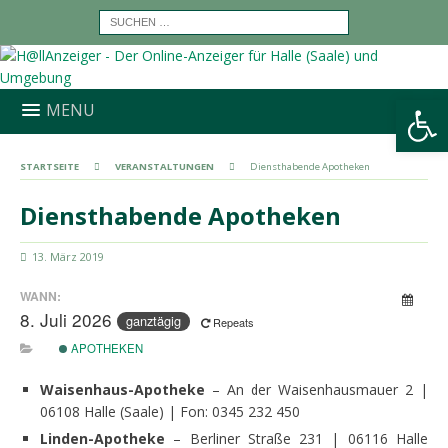
Werkzeugleiste öffnen
MENU
STARTSEITE
VERANSTALTUNGEN
Diensthabende Apotheken
Diensthabende Apotheken
13. März 2019
WANN:
8. Juli 2026
ganztägig
Repeats
APOTHEKEN
Waisenhaus-Apotheke
– An der Waisenhausmauer 2 |
06108 Halle (Saale) | Fon: 0345 232 450
Linden-Apotheke
– Berliner Straße 231 | 06116 Halle